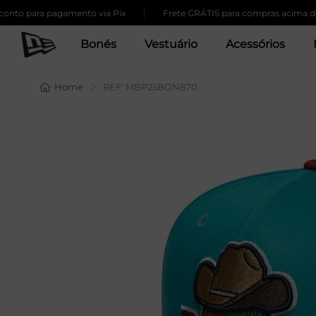
|
 para pagamento via Pix
Frete GRÁTIS para compras acima de 259
Bonés
Vestuário
Acessórios
Home
REF: MBP25BON870