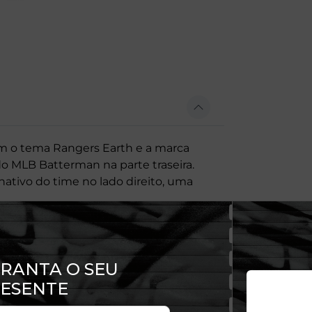
m o tema Rangers Earth e a marca
do MLB Batterman na parte traseira.
nativo do time no lado direito, uma