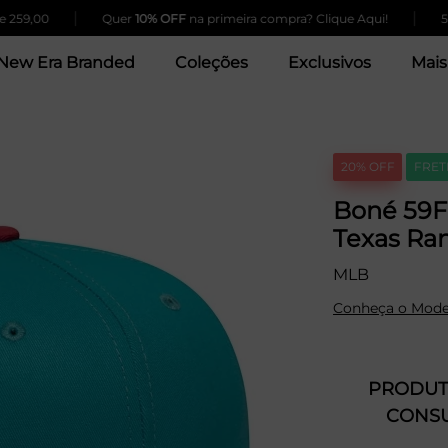
|
|
,00
Quer
10% OFF
na primeira compra? Clique Aqui!
5% de 
New Era Branded
Coleções
Exclusivos
Mais
20% OFF
FRET
Boné 59FI
Texas Ra
MLB
Conheça o Mode
PRODUTO
CONSU