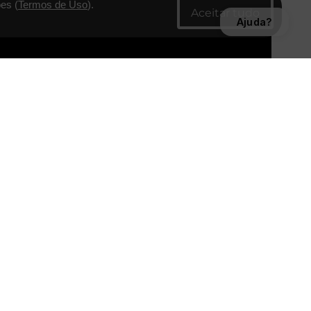
es (
Termos de Uso
).
Ajuda?