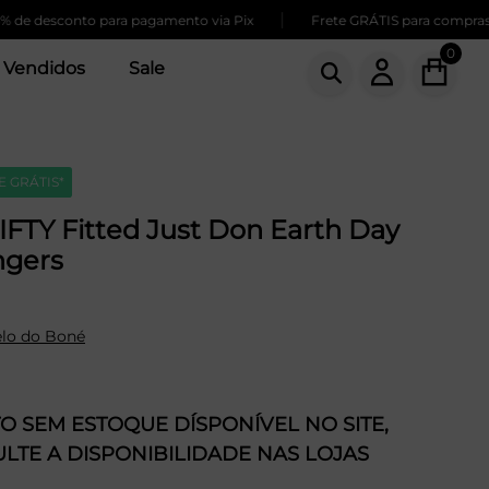
|
desconto para pagamento via Pix
Frete GRÁTIS para compras acim
0
 Vendidos
Sale
E GRÁTIS*
FTY Fitted Just Don Earth Day
ngers
lo do Boné
 SEM ESTOQUE DÍSPONÍVEL NO SITE,
LTE A DISPONIBILIDADE NAS LOJAS