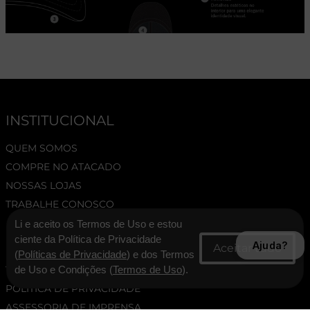
INSTITUCIONAL
QUEM SOMOS
COMPRE NO ATACADO
NOSSAS LOJAS
TRABALHE CONOSCO
Li e aceito os Termos de Uso e estou
SUPORTE
ciente da Política de Privacidade
Ajuda?
(
Políticas de Privacidade
) e dos Termos
TERMOS E CONDIÇÕES
de Uso e Condições (
Termos de Uso
).
POLÍTICA DE PRIVACIDADE
ASSESSORIA DE IMPRENSA