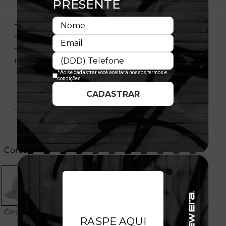
- Modelo Ajustável
- Aba Curva
- Elastano nas laterais para melhor encaixe e
maior conforto
- Copa estruturada
- Fechamento tipo Snapback
- Licença oficial
- Composição:
Cores:
Cinza