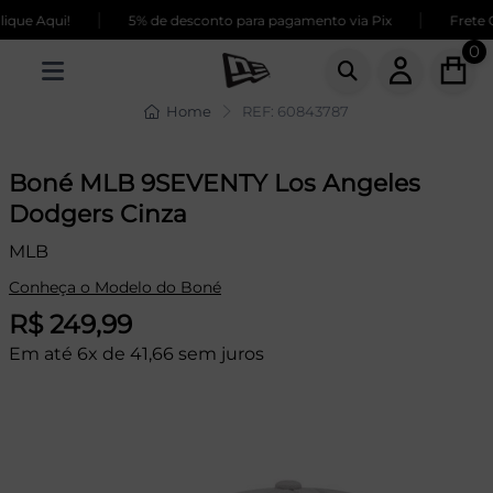
|
|
que Aqui!
5% de desconto para pagamento via Pix
Frete G
0
Home
REF: 60843787
Boné MLB 9SEVENTY Los Angeles
Dodgers Cinza
MLB
Conheça o Modelo do Boné
R$ 249,99
Em até 6x de 41,66 sem juros