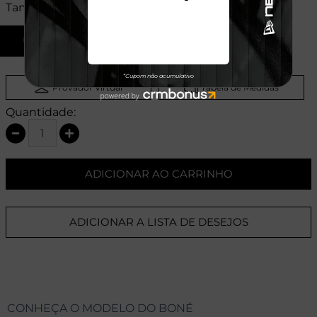
Tamanhos:
U
Provador Virtual
Tabela de Medidas
Quantidade:
ADICIONAR AO CARRINHO
ADICIONAR A LISTA DE DESEJOS
CONHEÇA O MODELO DO BONÉ