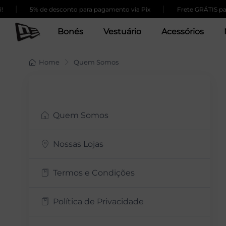
|
|
5% de desconto para pagamento via Pix
Frete GRÁTIS para 
Bonés
Vestuário
Acessórios
Home
Quem Somos
Quem Somos
Nossas Lojas
Termos e Condições
Política de Privacidade