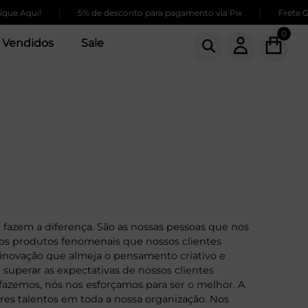
|
|
 Aqui!
5% de desconto para pagamento via Pix
Frete GRÁT
0
 Vendidos
Sale
 fazem a diferença. São as nossas pessoas que nos
r os produtos fenomenais que nossos clientes
 inovação que almeja o pensamento criativo e
 superar as expectativas de nossos clientes
azemos, nós nos esforçamos para ser o melhor. A
ores talentos em toda a nossa organização. Nos