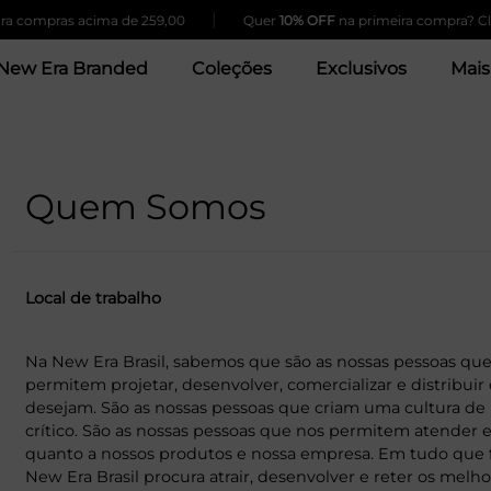
|
compras acima de 259,00
Quer
10% OFF
na primeira compra? Clique
New Era Branded
Coleções
Exclusivos
Mais
Quem Somos
Local de trabalho
Na New Era Brasil, sabemos que são as nossas pessoas que
permitem projetar, desenvolver, comercializar e distribui
desejam. São as nossas pessoas que criam uma cultura de
crítico. São as nossas pessoas que nos permitem atender e
quanto a nossos produtos e nossa empresa. Em tudo que f
New Era Brasil procura atrair, desenvolver e reter os melh