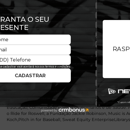
Trabalho
A New Era Brasil é um membro ativo da Fair Labor Associ
2003 e ocupou posições de liderança no Conselho de Adm
de Conformidade, originalmente credenciado pela FLA em 
FLA representa o mais alto nível de comprometimento c
do código de conduta no local de trabalho.
Comunidade
Criando Uma Nova Era, o nosso programa de relacionamen
diferença em nossas comunidades através de doações e tra
programa de doações apoia organizações nas áreas de: Esp
Educação, Comunidade e Serviços Humanos e de Saúde. A
o Ride for Roswell, a Fundação Jackie Robinson, Music is A
Koch,Pitch in for Baseball, Sweat Equity EnterpriseLibrarys