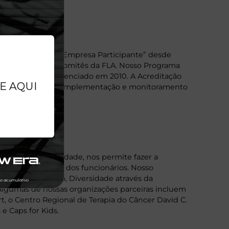
ation (FLA) como “Empresa Participante” desde
inistração e em comitês da FLA. Nosso Programa
2007, foi re-credenciado em 2010. A Acreditação
om os padrões de implementação e monitoramento
to com a comunidade, nos permite fazer a
balho voluntário dos funcionários. Nosso
ortes & Atletismo, Diversidade através da
lgumas de nossas organizações parceiras incluem
rt, o Centro Regional de Terapia do Câncer David C.
 e Caps for Kids.