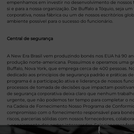
empenhamos em investir no desenvolvimento de nossos fu
si e para a nossa organização. De Buffalo a Tóquio, seja u
corporativa, nossa fábrica ou um de nossos escritórios g
ambiente possível para o sucesso do funcionário.
Central de segurança
A New Era Brasil vem produzindo bonés nos EUA há 90 a
produção norte-americana. Possuímos e operamos uma gra
Buffalo, Nova York, que emprega cerca de 400 pessoas. 
dedicado aos princípios de segurança padrão e práticas de 
programa é a participação ativa e liderança de nossos fun
processos de tomada de decisões que impactam positivame
de segurança corporativa deixa claro que nenhum trabalh
urgente, que não podemos ter tempo para completar o no
na Cadeia de Fornecimento Nosso Programa de Conformidad
compromisso com o fornecimento responsável para bonés e
riscos, parcerias sólidas com nossos fornecedores, colabor
e engajamento das partes interessadas. Selecionamos f
com padrões de trabalho e práticas éticas, conforme prev