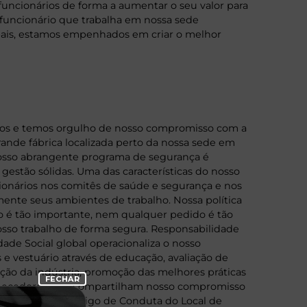
ncionários de forma a aumentar o seu valor para
m funcionário que trabalha em nossa sede
lobais, estamos empenhados em criar o melhor
nos e temos orgulho de nosso compromisso com a
nde fábrica localizada perto da nossa sede em
Nosso abrangente programa de segurança é
gestão sólidas. Uma das características do nosso
cionários nos comitês de saúde e segurança e nos
nte seus ambientes de trabalho. Nossa política
o é tão importante, nem qualquer pedido é tão
sso trabalho de forma segura. Responsabilidade
e Social global operacionaliza o nosso
 vestuário através de educação, avaliação de
ação da indústria, promoção das melhores práticas
ornecedores que compartilham nosso compromisso
isto em nosso Código de Conduta do Local de