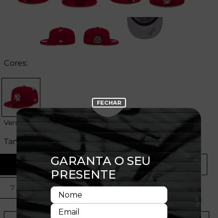
Cores:
Vermelho
Tamanhos:
7
7 1/8
7 1/4
7 1/2
7 3/4