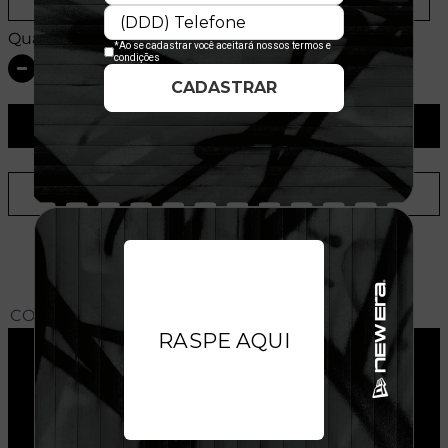
Provador Virtual
Tabela de Medidas
Quantidade:
ADICIONAR AO CARRINHO
ADICIONAR A LISTA DE DESEJOS
CONHEÇA O MODELO DO BONÉ