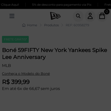
|
|
lique Aqui!
5% de desconto para pagamento via Pix
Frete
0
Home
Produtos
REF: 60958279
FRETE GRÁTIS*
Boné 59FIFTY New York Yankees Spike
Lee Anniversary
MLB
Conheça o Modelo do Boné
R$ 399,99
Em até 6x de 66,67 sem juros