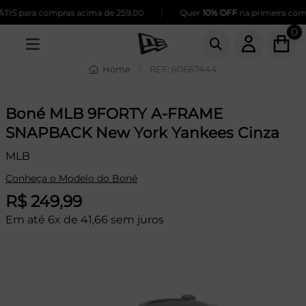
|
IS para compras acima de 259,00
Quer
10% OFF
na primeira compra
0
Home
REF: 60667444
Boné MLB 9FORTY A-FRAME
SNAPBACK New York Yankees Cinza
MLB
Conheça o Modelo do Boné
R$ 249,99
Em até 6x de 41,66 sem juros