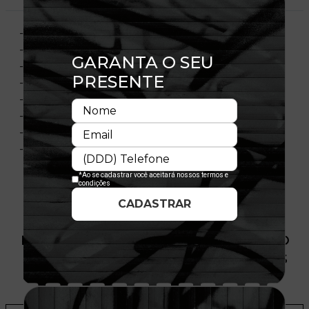
- Modelo Ajustável
- Aba curva
- Copa frontal estruturada
- Painel frontal único
- Flag bordada no lado esquerdo
- Importado
- Licença Oficial
- Composição:
PRODUTO SEM ESTOQUE DÍSPONÍVEL NO
SITE, CONSULTE A DISPONIBILIDADE NAS
LOJAS