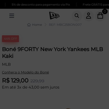
|
|
5% de desconto para pagamento via Pix
Frete GRÁTIS para 
0
Home
REF: MBC25BON007
44% OFF
Boné 9FORTY New York Yankees MLB
Kaki
MLB
Conheça o Modelo do Boné
R$ 129,00
229,99
Em até 3x de 43,00 sem juros