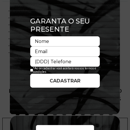
- Modelo Ajustável
- Aba curva
- Copa estruturada
- Flag bordada no lado esquerdo
- Importado
- Licença Oficial
- Composição:100% Algodão
PRODUTO SEM ESTOQUE DÍSPONÍVEL NO
SITE, CONSULTE A DISPONIBILIDADE NAS
LOJAS
ADICIONAR A LISTA DE DESEJOS