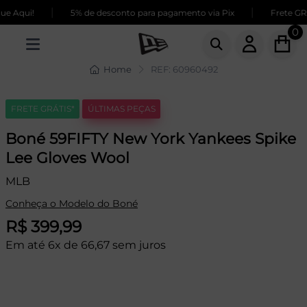
|
|
 Aqui!
5% de desconto para pagamento via Pix
Frete GRÁT
0
Home
REF: 60960492
FRETE GRÁTIS*
ÚLTIMAS PEÇAS
Boné 59FIFTY New York Yankees Spike
Lee Gloves Wool
MLB
Conheça o Modelo do Boné
R$ 399,99
Em até 6x de 66,67 sem juros