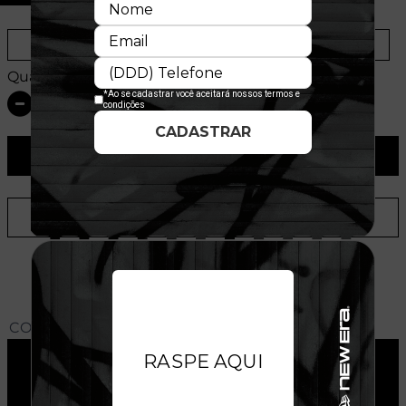
Provador Virtual
Tabela de Medidas
Quantidade:
ADICIONAR AO CARRINHO
ADICIONAR A LISTA DE DESEJOS
CONHEÇA O MODELO DO BONÉ