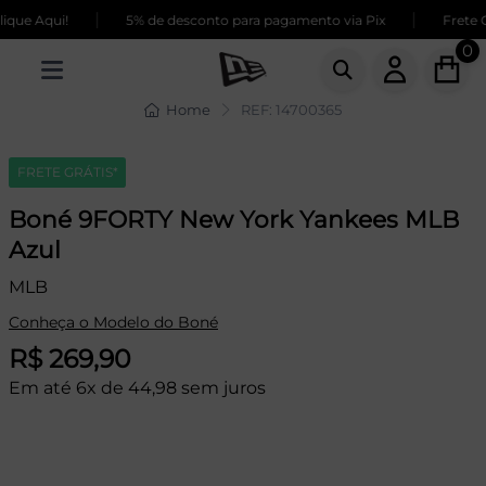
|
|
ue Aqui!
5% de desconto para pagamento via Pix
Frete GR
0
Home
REF: 14700365
FRETE GRÁTIS*
Boné 9FORTY New York Yankees MLB
Azul
MLB
Conheça o Modelo do Boné
R$ 269,90
Em até 6x de 44,98 sem juros