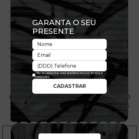
- Modelo Ajustável
- Aba curva
- Copa estruturada
- Flag bordada no lado esquerdo
- Importado
- Licença Oficial
- Composição:100% Algodão
PRODUTO SEM ESTOQUE DÍSPONÍVEL NO
SITE, CONSULTE A DISPONIBILIDADE NAS
LOJAS
ADICIONAR A LISTA DE DESEJOS