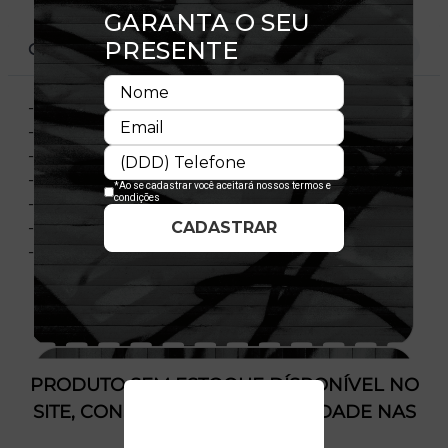
CARACTERÍSTICAS
- Modelo ajustável
- Fechamento tipo Snapback
- Copa desestruturada
- Aba pré-curvada
- Flag New Era® bordada na lateral esquerda
- Licença oficial
- Composição:59% Lã - 41% Poliéster
PRODUTO SEM ESTOQUE DÍSPONÍVEL NO
SITE, CONSULTE A DISPONIBILIDADE NAS
LOJAS