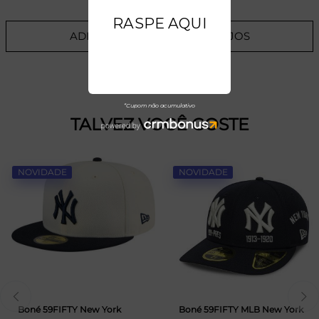
ADICIONAR A LISTA DE DESEJOS
TALVEZ VOCÊ GOSTE
NOVIDADE
NOVIDADE
Boné 59FIFTY New York
Boné 59FIFTY MLB New York