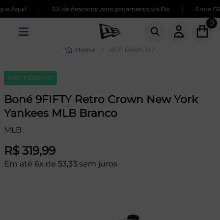
|
|
e Aqui!
5% de desconto para pagamento via Pix
Frete GRÁ
0
Home
REF: 60691397
FRETE GRÁTIS*
Boné 9FIFTY Retro Crown New York
Yankees MLB Branco
MLB
R$ 319,99
Em até 6x de 53,33 sem juros