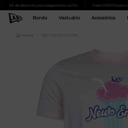
|
5% de desconto para pagamento via Pix
Frete GRÁTIS para compr
Bonés
Vestuário
Acessórios
Home
REF: NEV23TSH036