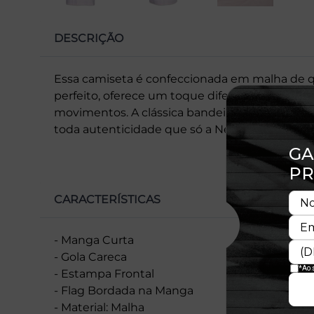
DESCRIÇÃO
Essa camiseta é confeccionada em malha de 
perfeito, oferece um toque diferenciado e maci
movimentos. A clássica bandeira New Era® b
toda autenticidade que só a New Era® proporc
CARACTERÍSTICAS
- Manga Curta
- Gola Careca
- Estampa Frontal
- Flag Bordada na Manga
- Material: Malha