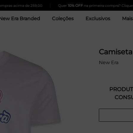
|
as acima de 259,00
Quer
10% OFF
na primeira compra? Clique Aqui
New Era Branded
Coleções
Exclusivos
Mais
Camiseta
New Era
PRODUTO
CONSU