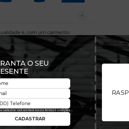
qualidade e, com um caimento
o à pele, além de não limitar os
ordada na manga esquerda assegura
iona.