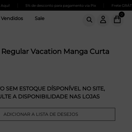
|
|
!
5% de desconto para pagamento via Pix
Frete GRÁTIS pa
0
 Vendidos
Sale
 Regular Vacation Manga Curta
 SEM ESTOQUE DÍSPONÍVEL NO SITE,
LTE A DISPONIBILIDADE NAS LOJAS
ADICIONAR A LISTA DE DESEJOS