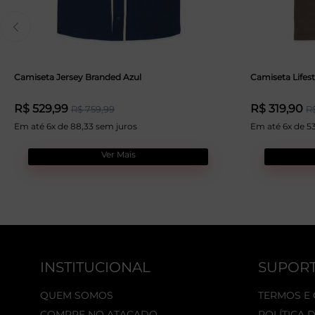
Camiseta Jersey Branded Azul
Camiseta Lifes
R$ 529,99
R$ 319,90
R$ 759,99
R
Em até 6x de 88,33 sem juros
Em até 6x de 5
Ver Mais
INSTITUCIONAL
SUPOR
QUEM SOMOS
TERMOS E
COMPRE NO ATACADO
POLÍTICA 