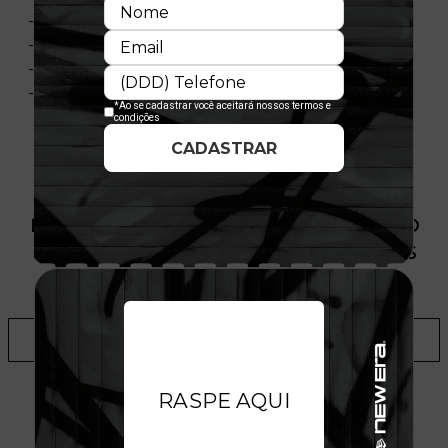
- Corte Regular
- Gola redonda
- Flag bordada na manga
- Composição: 100% Algodão
PRODUTO SEM ESTOQUE DÍSPONÍVEL NO
SITE, CONSULTE A DISPONIBILIDADE NAS
LOJAS
ADICIONAR A LISTA DE DESEJOS