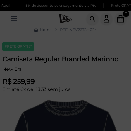
|
|
qui!
5% de desconto para pagamento via Pix
Frete GRÁTIS
0
Home
REF: NEV26TSH024
FRETE GRÁTIS*
Camiseta Regular Branded Marinho
New Era
R$ 259,99
Em até 6x de 43,33 sem juros