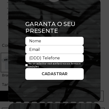
- Manga curta
- Corte Regular
- Gola redonda
- Flag bordada na manga
- Composição: 100% Algodão
Cores:
Branco
Preto
Tamanhos:
P
M
G
GG