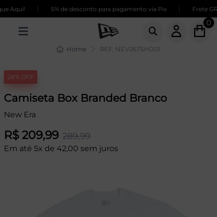
|
|
e Aqui!
5% de desconto para pagamento via Pix
Frete GRÁ
0
Home
REF: NEV26TSH001
28% OFF
Camiseta Box Branded Branco
New Era
R$ 209,99
289,99
Em até 5x de 42,00 sem juros