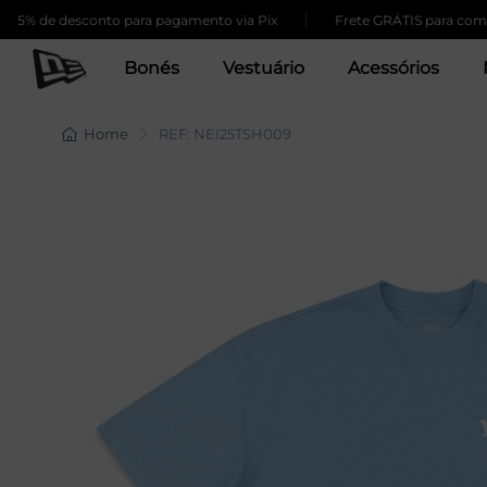
|
5% de desconto para pagamento via Pix
Frete GRÁTIS para compra
Bonés
Vestuário
Acessórios
Home
REF: NEI25TSH009