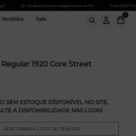
|
|
5% de desconto para pagamento via Pix
Frete GRÁTIS par
0
 Vendidos
Sale
Regular 1920 Core Street
 SEM ESTOQUE DÍSPONÍVEL NO SITE,
LTE A DISPONIBILIDADE NAS LOJAS
ADICIONAR A LISTA DE DESEJOS