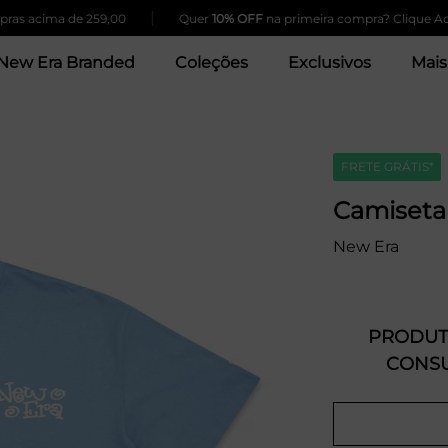
|
s acima de 259,00
Quer
10% OFF
na primeira compra? Clique Aqui!
New Era Branded
Coleções
Exclusivos
Mais
FRETE GRÁTIS*
Camiseta 
New Era
PRODUTO
CONSU