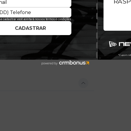
qualidade e, com um caimento
o à pele, além de não limitar os
a manga esquerda assegura toda