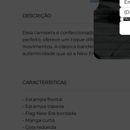
DESCRIÇÃO
Essa camiseta é confeccionada em malha de 
perfeito, oferece um toque diferenciado e maci
movimentos. A clássica bandeira New Era® n
autenticidade que só a New Era® proporciona.
CARACTERÍSTICAS
- Estampa frontal
- Estampa traseira
- Flag New Era bordada
- Manga curta
- Gola redonda