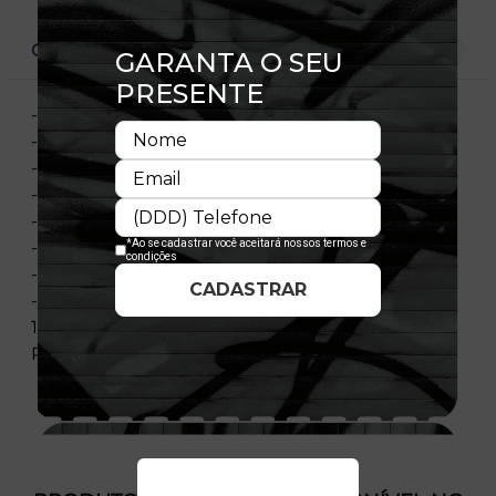
CARACTERÍSTICAS
- Modelo Ajustável
- Aba pré curvada
- Copa desestruturado
- Fechamento strapback
- Bordado frontal
- Flag New Era bordada
- Licença oficial
- Composição: 100% LãPainéis Frontais E Aba
100% Algodão - Painéis Centrais E Traseiros 100%
Poliéster