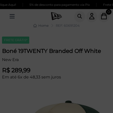
|
|
que Aqui!
5% de desconto para pagamento via Pix
Frete G
0
Home
REF: 60691204
FRETE GRÁTIS*
Boné 19TWENTY Branded Off White
New Era
R$ 289,99
Em até 6x de 48,33 sem juros