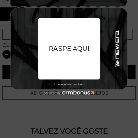
U
Provador Virtual
Tabela de Medidas
Quantidade:
ADICIONAR AO CARRINHO
ADICIONAR A LISTA DE DESEJOS
TALVEZ VOCÊ GOSTE