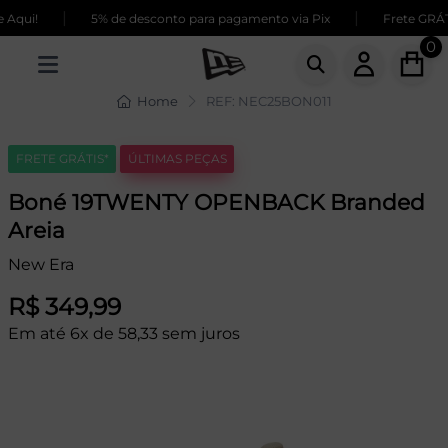
|
|
qui!
5% de desconto para pagamento via Pix
Frete GRÁTIS
0
Home
REF: NEC25BON011
FRETE GRÁTIS*
ÚLTIMAS PEÇAS
Boné 19TWENTY OPENBACK Branded
Areia
New Era
R$ 349,99
Em até 6x de 58,33 sem juros