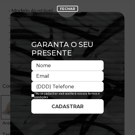
- Modelo Ajustável
- Aba Reta
- Copa desestruturada
- Fechamento de cinta
- Bordado frontal
- Flag New Era bordada
- Licença oficial
- Composição:100% Poliéster
Cores:
Areia
Tamanhos: