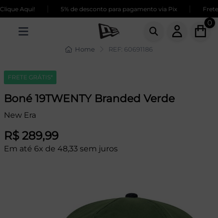
|
|
lique Aqui!
5% de desconto para pagamento via Pix
Frete 
0
Home
REF: 60691186
FRETE GRÁTIS*
Boné 19TWENTY Branded Verde
New Era
R$ 289,99
Em até 6x de 48,33 sem juros