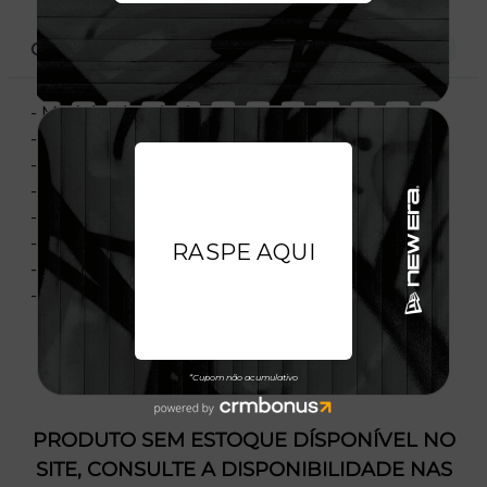
CARACTERÍSTICAS
- Modelo Ajustável
- Aba pré curvada
- Copa desestruturado
- Fechamento strapback
- Bordado frontal
- Flag New Era bordada
- Licença oficial
- Composição: 100% Lã100% Algodão
PRODUTO SEM ESTOQUE DÍSPONÍVEL NO
SITE, CONSULTE A DISPONIBILIDADE NAS