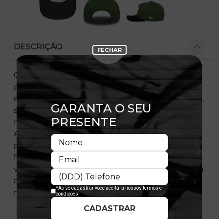
DESCRIÇÃO
O 19TWENTY é o equilíbrio perfeito entre o
passado e o presente. Seu design semi-
estruturado oferece uma forma suave e definida,
sem a rigidez dos modelos estruturados,
resultando em um visual relaxado e confortável.
A costura A-Frame no painel frontal garante um
perfil mais angular e estiloso, enquanto o
fechamento strapback proporciona ajuste
versátil e personalizado. Ideal para quem busca a
autenticidade vintage com um caimento
moderno e único.