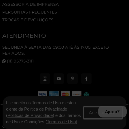
ASSESSORIA DE IMPRENSA
PERGUNTAS FREQUENTES
TROCAS E DEVOLUÇÕES
ATENDIMENTO
SEGUNDA À SEXTA DAS 09:00 ATÉ ÀS 17:00, EXCETO
FERIADOS.
(11) 95775-3111
Li e aceito os Termos de Uso e estou
ciente da Política de Privacidade
Ajuda?
© 2026 New Era Cap. Todos os direitos reservados.
(
Políticas de Privacidade
) e dos Termos
de Uso e Condições (
Termos de Uso
).
CNPJ: 06.346.545/0001-30 - New Era Brasil Ltda