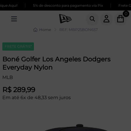
|
|
ue Aqui!
5% de desconto para pagamento via Pix
Frete GR
0
Home
REF: MBP25BON657
FRETE GRÁTIS*
Boné Golfer Los Angeles Dodgers
Everyday Nylon
MLB
R$ 289,99
Em até 6x de 48,33 sem juros