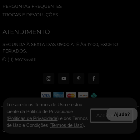
PERGUNTAS FREQUENTES
TROCAS E DEVOLUÇÕES
ATENDIMENTO
SEGUNDA À SEXTA DAS 09:00 ATÉ ÀS 17:00, EXCETO
FERIADOS.
(11) 95775-3111
Li e aceito os Termos de Uso e estou
ciente da Política de Privacidade
Ajuda?
© 2026 New Era Cap. Todos os direitos reservados.
(
Políticas de Privacidade
) e dos Termos
de Uso e Condições (
Termos de Uso
).
CNPJ: 06.346.545/0001-30 - New Era Brasil Ltda