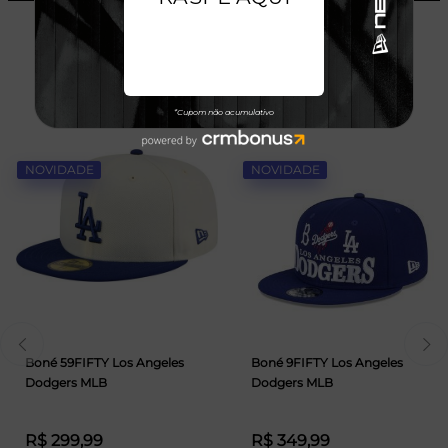
TALVEZ VOCÊ GOSTE
NOVIDADE
NOVIDADE
Boné 59FIFTY Los Angeles
Boné 9FIFTY Los Angeles
Dodgers MLB
Dodgers MLB
R$ 299,99
R$ 349,99