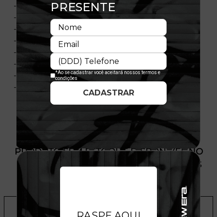
- Ajustável
- Fechamento tipo Snapback
- Painel frontal único
- Aba curva
- Copa estruturada
- Contra-aba em cor contrastante
- Composição: 100% Poliéster
- Licença oficial
PRODUTO SEM ESTOQUE DÍSPONÍVEL NO
SITE, CONSULTE A DISPONIBILIDADE NAS
LOJAS
ADICIONAR A LISTA DE DESEJOS