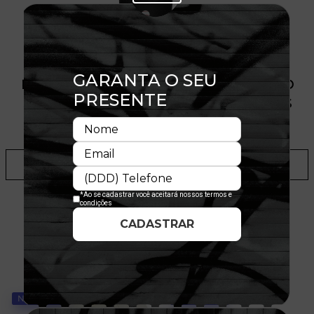
PRODUTO SEM ESTOQUE DÍSPONÍVEL NO
SITE, CONSULTE A DISPONIBILIDADE NAS
LOJAS
ADICIONAR A LISTA DE DESEJOS
TALVEZ VOCÊ GOSTE
NOVIDADE
NOVIDADE