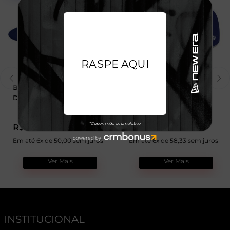
Boné 59FIFTY Los Angeles
Boné 9FIFTY Los Angeles
Dodgers MLB
Dodgers MLB
R$ 299,99
R$ 349,99
Em até 6x de 50,00 sem juros
Em até 6x de 58,33 sem juros
Ver Mais
Ver Mais
INSTITUCIONAL