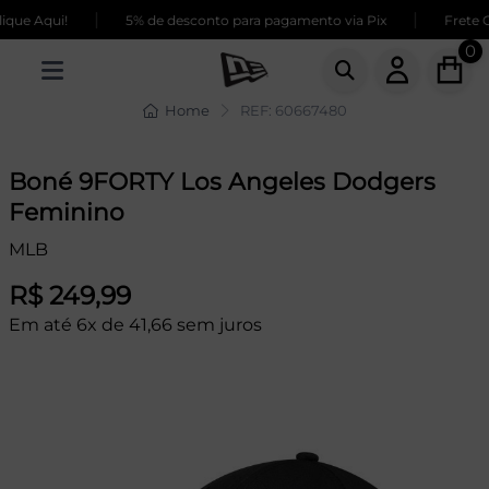
|
|
que Aqui!
5% de desconto para pagamento via Pix
Frete G
0
Home
REF: 60667480
Boné 9FORTY Los Angeles Dodgers
Feminino
MLB
R$ 249,99
Em até 6x de 41,66 sem juros