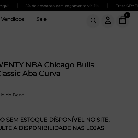
|
|
5% de desconto para pagamento via Pix
Frete GRÁTIS para
0
 Vendidos
Sale
ENTY NBA Chicago Bulls
lassic Aba Curva
lo do Boné
 SEM ESTOQUE DÍSPONÍVEL NO SITE,
LTE A DISPONIBILIDADE NAS LOJAS