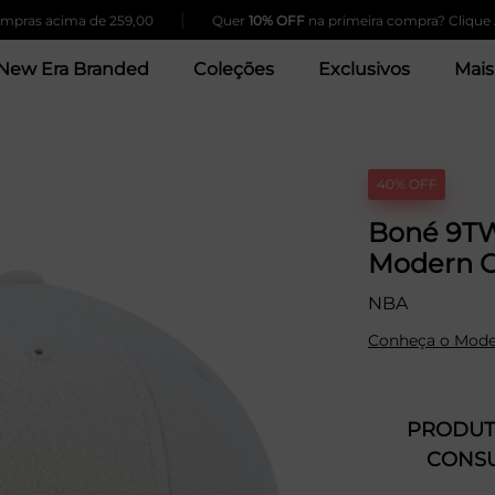
|
acima de 259,00
Quer
10% OFF
na primeira compra? Clique Aqui!
New Era Branded
Coleções
Exclusivos
Mais
40% OFF
Boné 9TW
Modern C
NBA
Conheça o Mode
PRODUTO
CONSU