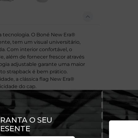
lta tecnologia. O Boné New Era®
e, tem um visual universitário,
 Com interior confortável, o
, além de fornecer frescor através
ologia adjustable garante uma maior
to strapback é bem prático.
ade, a clássica flag New Era®
icidade do cap.