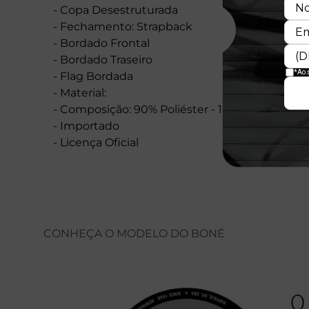
- Copa Desestruturada
- Fechamento: Strapback
- Bordado Frontal
- Bordado Traseiro
- Flag Bordada
- Material:
- Composição: 90% Poliéster - 10% Lã
- Importado
- Licença Oficial
CONHEÇA O MODELO DO BONÉ