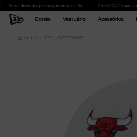
|
 de desconto para pagamento via Pix
Frete GRÁTIS para compras 
Bonés
Vestuário
Acessórios
Home
REF: NBI23BON027