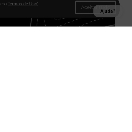
es (
Termos de Uso
).
Ajuda?