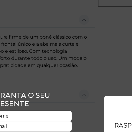
ra firme de um boné clássico com o
frontal único e a aba mais curta e
 e estiloso. Com tecnologia
nforto durante todo o uso. Um modelo
 praticidade em qualquer ocasião.