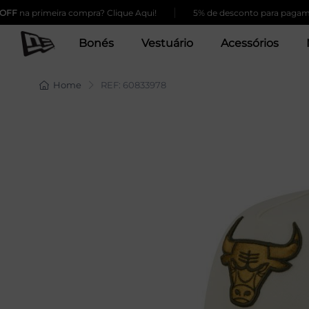
|
a primeira compra? Clique Aqui!
5% de desconto para pagamento v
Bonés
Vestuário
Acessórios
Home
REF: 60833978