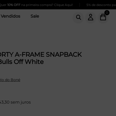
|
0% OFF
na primeira compra? Clique Aqui!
5% de desconto para pag
0
 Vendidos
Sale
ORTY A-FRAME SNAPBACK
ulls Off White
lo do Boné
43,30 sem juros