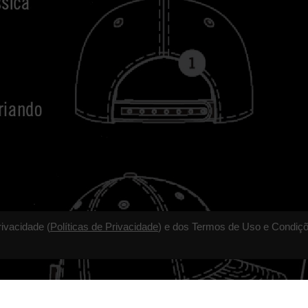
rivacidade (
Políticas de Privacidade
) e dos Termos de Uso e Condiçõ