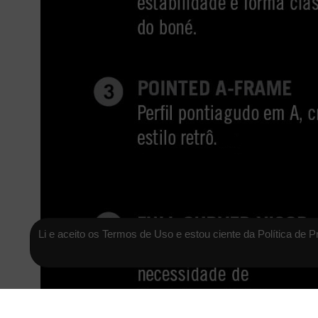
Li e aceito os Termos de Uso e estou ciente da Política de P