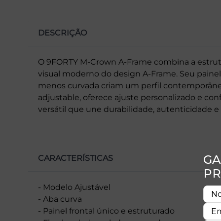
DESCRIÇÃO
O 9FORTY M-Crown A-Frame combina a estrutu
visual moderno do design A-Frame. Seu painel 
menos curvada criam um perfil contemporâneo
adjustable, oferece ajuste personalizado e co
versátil que une durabilidade, autenticidade e
CARACTERÍSTICAS
- Modelo Ajustável
- Aba curva
- Painel frontal único e estruturado