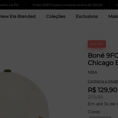
|
|
ia Pix
Frete GRÁTIS para compras acima de 259,00
Quer
1
New Era Branded
Coleções
Exclusivos
Mais
54% OFF
Boné 9F
Chicago B
NBA
Conheça o Mode
R$ 129,90
279,99
Em até 3x de 
Cores: