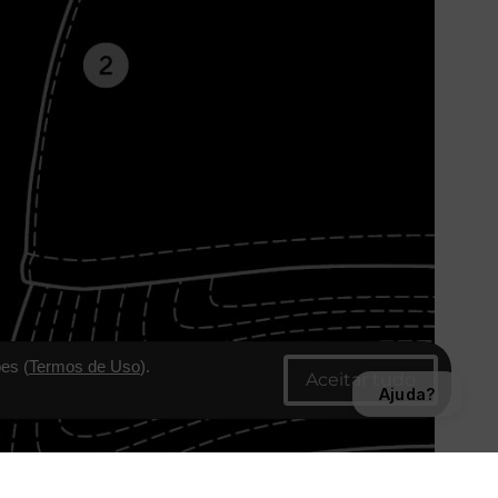
es (
Termos de Uso
).
Ajuda?