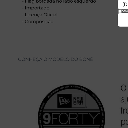
- Flag bordada no lado esquerdo
- Importado
- Licença Oficial
- Composição:
CONHEÇA O MODELO DO BONÉ