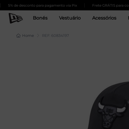
|
% de desconto para pagamento via Pix
Frete GRÁTIS para compras
Bonés
Vestuário
Acessórios
Home
REF: 60834197