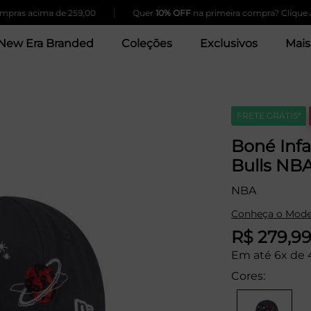
|
 acima de 259,00
Quer
10% OFF
na primeira compra? Clique Aqui!
New Era Branded
Coleções
Exclusivos
Mais
FRETE GRÁTIS*
Boné Inf
Bulls NBA
NBA
Conheça o Mode
R$ 279,9
Em até 6x de 
Cores: