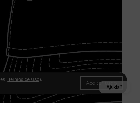
es (
Termos de Uso
).
Ajuda?