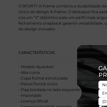
O 9FORTY A-Frame combina a durabilidade de
único do design A-Frame. O destaque fica pela
cria um "V" distintivo para um perfil mais angul
fechamento snapback garante versatilidade, u
do design inovador.
CARACTERÍSTICAS
- Modelo Ajustável
- Aba curva
- Copa frontal estruturada
- Painel frontal único
- Flag bordada no lado esquerdo
- Importado
- Licença Oficial
- Composição:100% Algodão