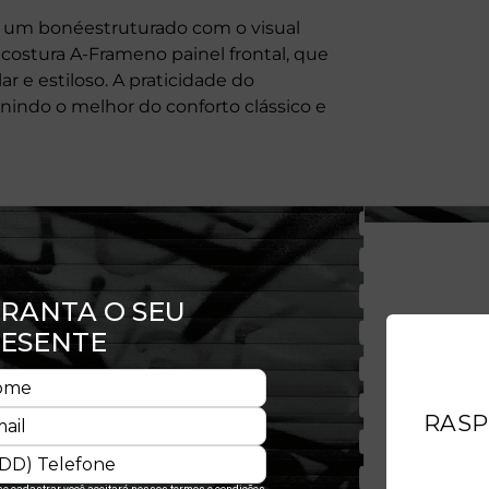
 um bonéestruturado com o visual
costura A-Frameno painel frontal, que
ar e estiloso. A praticidade do
nindo o melhor do conforto clássico e