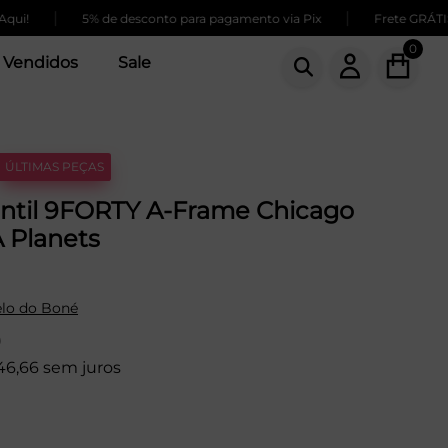
|
|
5% de desconto para pagamento via Pix
Frete GRÁTIS para
0
 Vendidos
Sale
ÚLTIMAS PEÇAS
antil 9FORTY A-Frame Chicago
 Planets
lo do Boné
9
46,66 sem juros