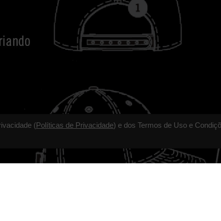
rivacidade (
Políticas de Privacidade
) e dos Termos de Uso e Condiçõ