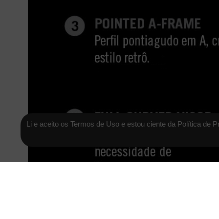
Li e aceito os Termos de Uso e estou ciente da Política de P