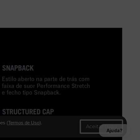
es (
Termos de Uso
).
Ajuda?