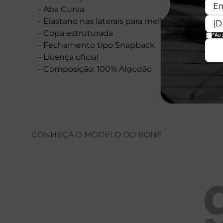
- Aba Curva
- Elastano nas laterais para melhor encaixe e m
- Copa estruturada
- Fechamento tipo Snapback
- Licença oficial
- Composição: 100% Algodão
CONHEÇA O MODELO DO BONÉ