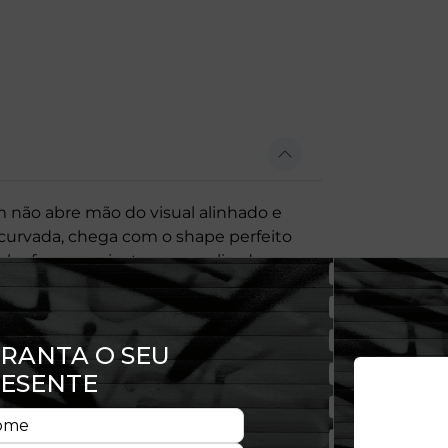
 não abre mão do visual alinhado e
-curvada, chega com o shape perfeito
k oferece o ajuste personalizado que
erecendo ajuste ainda mais preciso