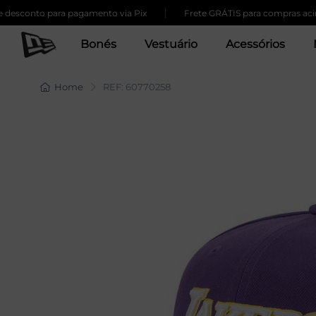
|
nto para pagamento via Pix
Frete GRÁTIS para compras acima de 
Bonés
Vestuário
Acessórios
Home
REF: 60770258