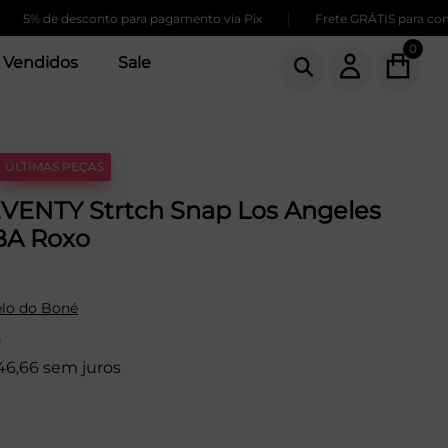
|
de desconto para pagamento via Pix
Frete GRÁTIS para compras a
0
 Vendidos
Sale
ÚLTIMAS PEÇAS
VENTY Strtch Snap Los Angeles
BA Roxo
lo do Boné
9
46,66 sem juros