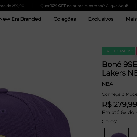
|
|
259,00
Quer
10% OFF
na primeira compra? Clique Aqui!
5% 
New Era Branded
Coleções
Exclusivos
Mais
FRETE GRÁTIS*
Boné 9SE
Lakers N
NBA
Conheça o Mode
R$ 279,9
Em até 6x de 
Cores: