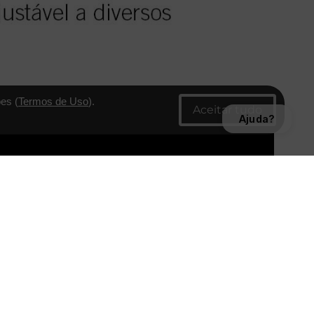
es (
Termos de Uso
).
Ajuda?