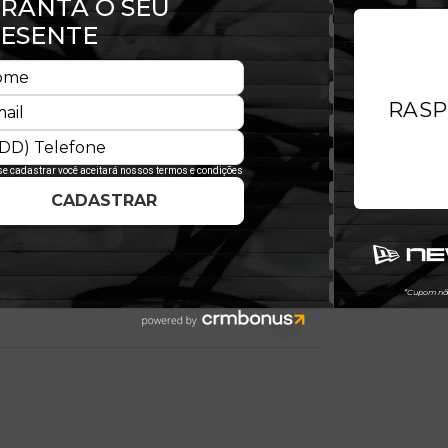
ico, estrutura firme e aba levemente
e exclusiva. Ícone que consolidou a
a estruturada e acabamento
 ajuste prático e confortável. Uma
lo e a versatilidade do streetwear.