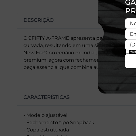
DESCRIÇÃO
O 9FIFTY A-FRAME apresenta painel frontal ún
curvada, resultando em uma silhueta moderna 
New Era® no cenário mundial, mantém a coro
premium, agora com fechamento snapback para
peça essencial que combina autenticidade, esti
CARACTERÍSTICAS
- Modelo ajustável
- Fechamento tipo Snapback
- Copa estruturada