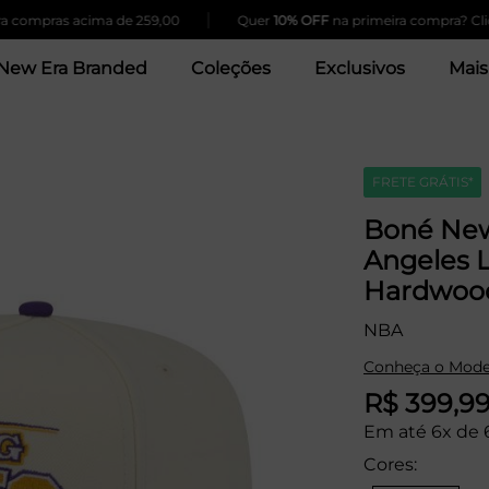
|
mpras acima de 259,00
Quer
10% OFF
na primeira compra? Clique A
New Era Branded
Coleções
Exclusivos
Mais
FRETE GRÁTIS*
Boné New
Angeles 
Hardwood
NBA
Conheça o Mode
R$ 399,9
Em até 6x de 
Cores: