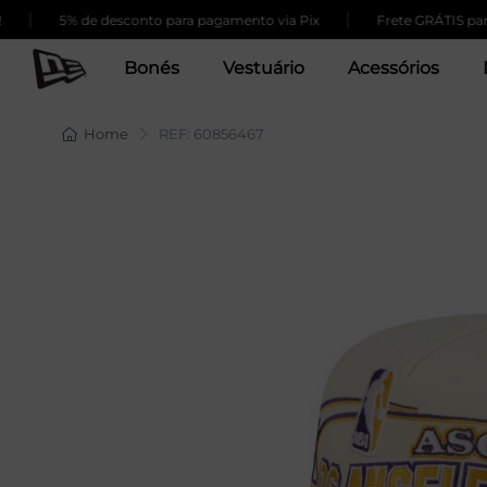
|
5% de desconto para pagamento via Pix
Frete GRÁTIS para co
Bonés
Vestuário
Acessórios
Home
REF: 60856467