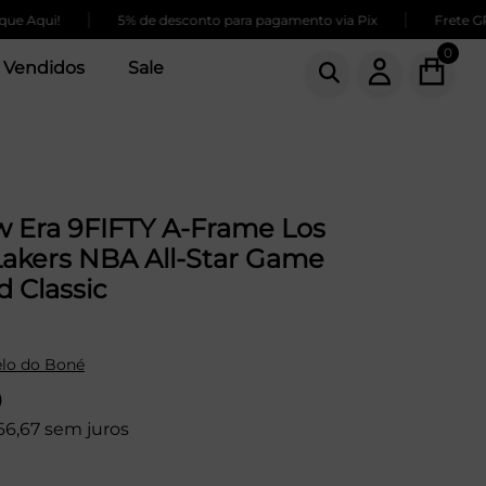
|
|
qui!
5% de desconto para pagamento via Pix
Frete GRÁTIS
0
 Vendidos
Sale
 Era 9FIFTY A-Frame Los
Lakers NBA All-Star Game
 Classic
lo do Boné
9
66,67 sem juros