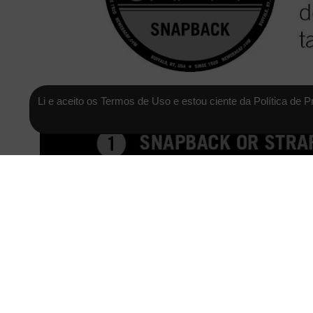
Li e aceito os Termos de Uso e estou ciente da Política de P