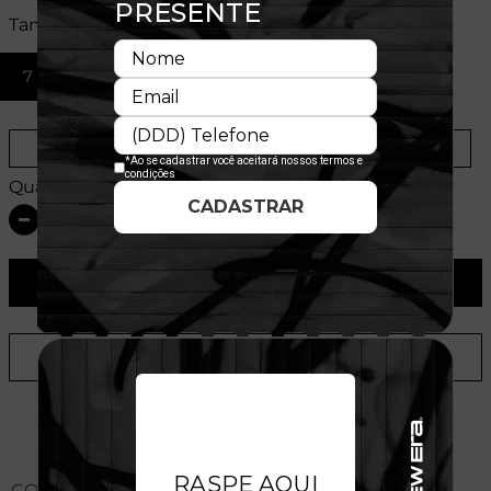
Tamanhos:
7 3/8
7 5/8
Provador Virtual
Tabela de Medidas
Quantidade:
ADICIONAR AO CARRINHO
ADICIONAR A LISTA DE DESEJOS
CONHEÇA O MODELO DO BONÉ