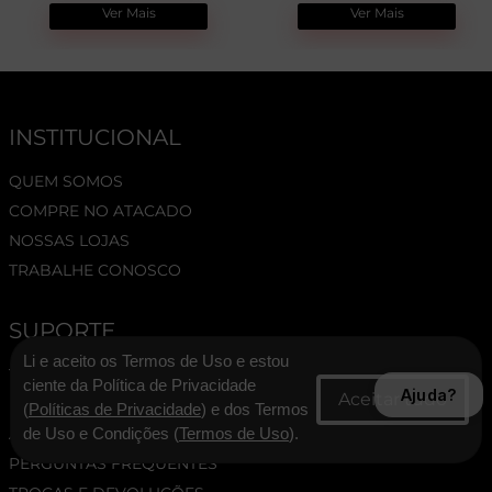
Ver Mais
Ver Mais
INSTITUCIONAL
QUEM SOMOS
COMPRE NO ATACADO
NOSSAS LOJAS
TRABALHE CONOSCO
SUPORTE
Li e aceito os Termos de Uso e estou
TERMOS E CONDIÇÕES
ciente da Política de Privacidade
Ajuda?
POLÍTICA DE PRIVACIDADE
(
Políticas de Privacidade
) e dos Termos
ASSESSORIA DE IMPRENSA
de Uso e Condições (
Termos de Uso
).
PERGUNTAS FREQUENTES