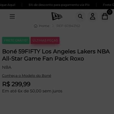
|
|
ue Aqui!
5% de desconto para pagamento via Pix
Frete GR
0
Home
REF: 60842162
FRETE GRÁTIS*
ÚLTIMAS PEÇAS
Boné 59FIFTY Los Angeles Lakers NBA
All-Star Game Fan Pack Roxo
NBA
Conheça o Modelo do Boné
R$ 299,99
Em até 6x de 50,00 sem juros