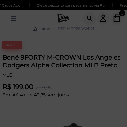
|
|
lique Aqui!
5% de desconto para pagamento via Pix
Frete
0
Home
REF: MBP26BON121
34% OFF
Boné 9FORTY M-CROWN Los Angeles
Dodgers Alpha Collection MLB Preto
MLB
R$ 199,00
299,90
Em até 4x de 49,75 sem juros