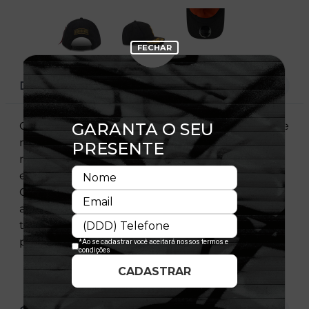
DESCRIÇÃO
O 9FORTY M-Crown possui uma aba mais curta e
menos curva, proporcionando um visual mais
moderno. Combina a durabilidade de um boné
estruturado com um design moderno e versátil.
Conta com a tecnologia adjustable, que permite
ajuste personalizado e garante conforto durante
todo o uso. Um clássico que une estilo e
praticidade em qualquer ocasião.