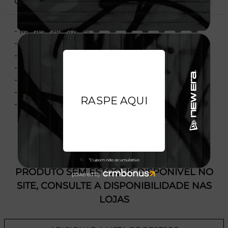
CARACTERÍSTICAS
- Modelo Ajustável
- Aba curva
- Copa frontal estruturada
- Flag bordada no lado esquerdo
- Importado
- Licença Oficial
- Composição:100% Poliéster
PRODUTO SEM ESTOQUE DÍSPONÍVEL NO
SITE, CONSULTE A DISPONIBILIDADE NAS
LOJAS