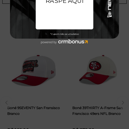
TALVEZ VOCÊ GOSTE
Boné 9SEVENTY San Fransisco
Boné 39THIRTY A-Frame San
Branco
Francisco 49ers NFL Branco