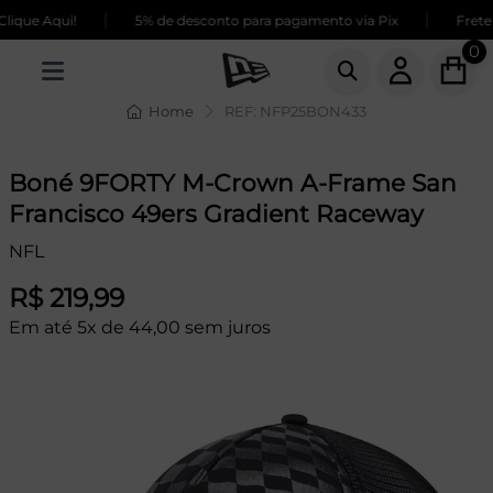
|
|
ique Aqui!
5% de desconto para pagamento via Pix
Frete 
0
Home
REF: NFP25BON433
Boné 9FORTY M-Crown A-Frame San
Francisco 49ers Gradient Raceway
NFL
R$ 219,99
Em até 5x de 44,00 sem juros