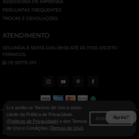
ASSESSORIA DE IMPRENSA
PERGUNTAS FREQUENTES
TROCAS E DEVOLUÇÕES
ATENDIMENTO
SEGUNDA À SEXTA DAS 09:00 ATÉ ÀS 17:00, EXCETO
FERIADOS.
(11) 95775-3111
Li e aceito os Termos de Uso e estou
ciente da Política de Privacidade
Ajuda?
© 2026 New Era Cap. Todos os direitos reservados.
(
Políticas de Privacidade
) e dos Termos
de Uso e Condições (
Termos de Uso
).
CNPJ: 06.346.545/0001-30 - New Era Brasil Ltda