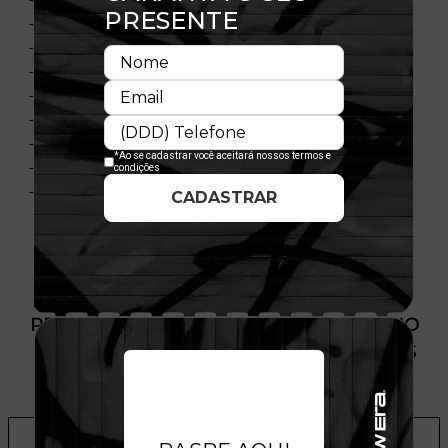
- Painel frontal único e estruturado
- Aba curva
- Contra-aba em cor contrastante
- Painéis laterais e traseiros em mesh
- Ajustável
- Fechamento tipo Snapback
- Composição: 100% Poliéster
- Licença oficial
PRODUTO SEM ESTOQUE DÍSPONÍVEL NO
SITE, CONSULTE A DISPONIBILIDADE NAS
LOJAS
ADICIONAR A LISTA DE DESEJOS