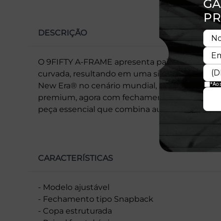
DESCRIÇÃO
O 9FIFTY A-FRAME apresenta painel frontal ún
curvada, resultando em uma silhueta moderna 
New Era® no cenário mundial, mantém a coro
premium, agora com fechamento snapback para
peça essencial que combina autenticidade, esti
CARACTERÍSTICAS
- Modelo ajustável
- Fechamento tipo Snapback
- Copa estruturada