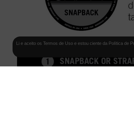
Li e aceito os Termos de Uso e estou ciente da Política de P