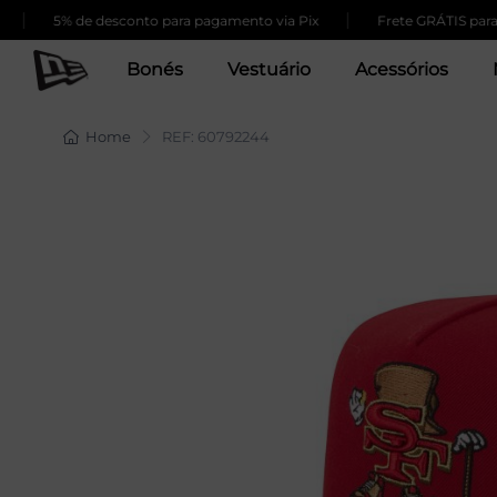
|
5% de desconto para pagamento via Pix
Frete GRÁTIS para com
Bonés
Vestuário
Acessórios
Home
REF: 60792244