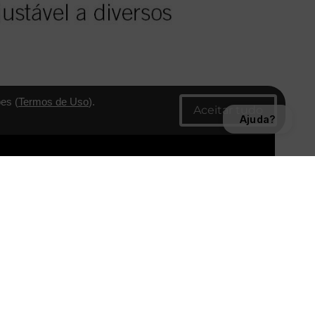
es (
Termos de Uso
).
Ajuda?