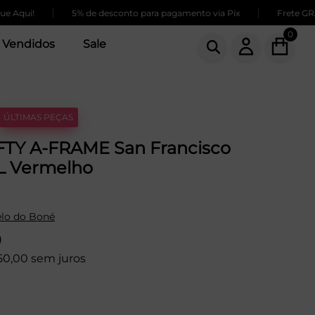
|
|
ui!
5% de desconto para pagamento via Pix
Frete GRÁTIS 
0
 Vendidos
Sale
ÚLTIMAS PEÇAS
FTY A-FRAME San Francisco
L Vermelho
lo do Boné
9
50,00 sem juros