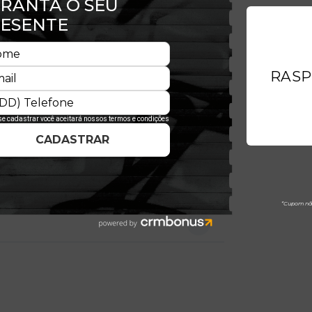
ico, estrutura firme e aba levemente
e exclusiva. Ícone que consolidou a
a estruturada e acabamento
 ajuste prático e confortável. Uma
lo e a versatilidade do streetwear.