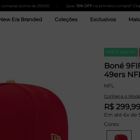
|
pras acima de 259,00
Quer
10% OFF
na primeira compra? Clique Aq
New Era Branded
Coleções
Exclusivos
Mais
FRETE GRÁTIS*
Boné 9FI
49ers NF
NFL
Conheça o Mode
R$ 299,9
Em até 6x de 
Cores: