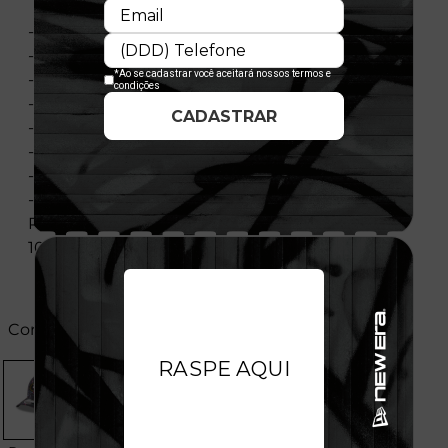
- Modelo Ajustável
- Aba curva
- Painel frontal único e estruturado
- Silhueta: M-Crown A-Frame
- Flag bordada no lado esquerdo
- Importado
- Licença Oficial
- Composição:Painéis Frontais E Aba: 97%
Poliéster -3% Elastano- Medianos E Traseiros
100% Poliéster
Cores: