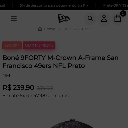
|
|
i!
5% de desconto para pagamento via Pix
Frete GRÁTIS p
0
Home
REF: 60760123
29% OFF
ÚLTIMAS PEÇAS
Boné 9FORTY M-Crown A-Frame San
Francisco 49ers NFL Preto
NFL
R$ 239,90
339,99
Em até 5x de 47,98 sem juros