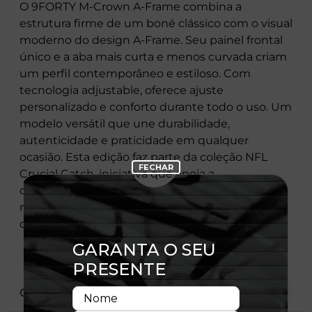
O 9FORTY M-Crown A-Frame combina a
estrutura firme de um boné clássico com o visual
moderno do design A-Frame. Seu painel frontal
único e a aba mais curta e menos curvada criam
um perfil contemporâneo e estiloso. Com
tecnologia adjustable, oferece ajuste
personalizado e conforto durante todo o uso. Um
modelo versátil que une durabilidade,
autenticidade e praticidade em qualquer
ocasião. Esta edição faz parte da coleção NFL
Crucial Catch, iniciativa que apoia a
conscientização e a luta contra o câncer,
reforçando a importância da prevenção e do
diagnóstico precoce por meio do esporte.
CARACTERÍSTICAS