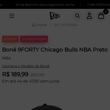
|
|
5% de desconto para pagamento via Pix
Frete GRÁTIS par
0
Home
REF: 60766824
30% OFF
ÚLTIMAS PEÇAS
Boné 9FORTY Chicago Bulls NBA Preto
NBA
Conheça o Modelo do Boné
R$ 189,99
269,99
Em até 4x de 47,50 sem juros