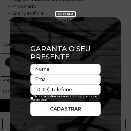
- Importado
- Licença Oficial
- Composição:100% Algodão
Cores:
Preto
Tamanhos:
U
Provador Virtual
Tabela de Medidas