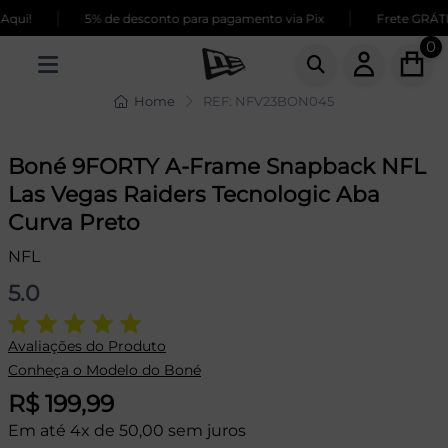
|
|
qui!
5% de desconto para pagamento via Pix
Frete GRÁTIS
0
Home
REF: NFV23BON045
Boné 9FORTY A-Frame Snapback NFL
Las Vegas Raiders Tecnologic Aba
Curva Preto
NFL
5.0
Avaliações do Produto
Conheça o Modelo do Boné
R$ 199,99
Em até 4x de 50,00 sem juros