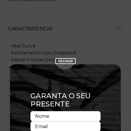
CARACTERÍSTICAS
- Aba Curva
- Fechamento tipo Snapback
- Painél Frontal Único
- Estruturado
- Bordado Frontal
- Bordado Traseiro
- Flag Bordada
- Material: Sarja
- Composição: 100% Poliéster
- Importado
- Licença Oficial