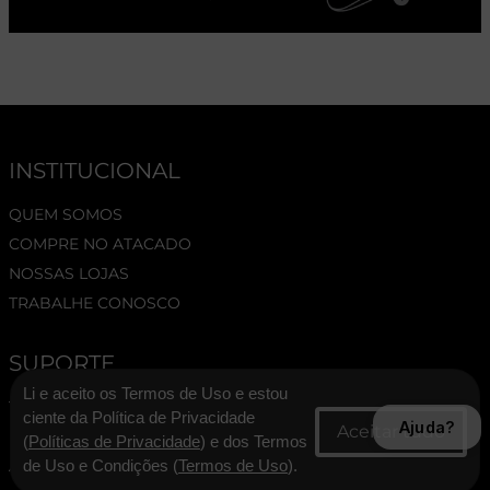
INSTITUCIONAL
QUEM SOMOS
COMPRE NO ATACADO
NOSSAS LOJAS
TRABALHE CONOSCO
SUPORTE
Li e aceito os Termos de Uso e estou
TERMOS E CONDIÇÕES
ciente da Política de Privacidade
Ajuda?
POLÍTICA DE PRIVACIDADE
(
Políticas de Privacidade
) e dos Termos
ASSESSORIA DE IMPRENSA
de Uso e Condições (
Termos de Uso
).