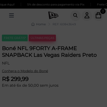
|
|
ue Aqui!
5% de desconto para pagamento via Pix
Frete GR
0
Home
REF: 60843649
FRETE GRÁTIS*
ÚLTIMAS PEÇAS
Boné NFL 9FORTY A-FRAME
SNAPBACK Las Vegas Raiders Preto
NFL
Conheça o Modelo do Boné
R$ 299,99
Em até 6x de 50,00 sem juros