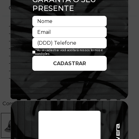
CARACTERÍSTICAS
- Modelo Ajustável
- Aba curva
- Copa frontal estruturada
- Painel frontal único
- Flag bordada no lado esquerdo
- Importado
- Licença Oficial
- Composição:
Cores: