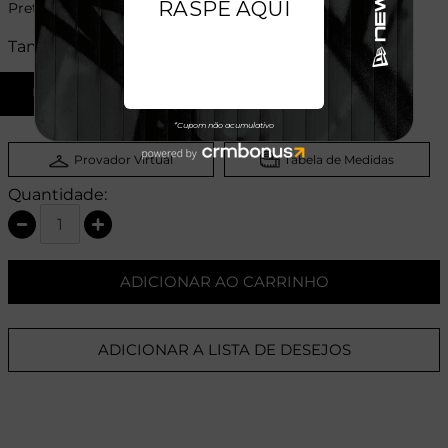
Preto
Tamanhos:
U
Provador Virtual
Tabela de Medidas
Quantidade:
ADICIONAR AO CARRINHO
ADICIONAR A LISTA DE DESEJOS