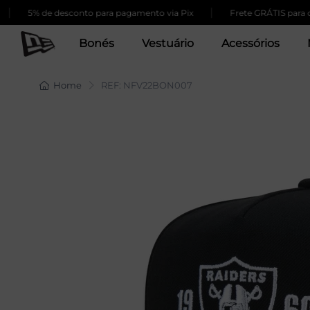
|
5% de desconto para pagamento via Pix
Frete GRÁTIS para compra
Bonés
Vestuário
Acessórios
Home
REF: NFV22BON007