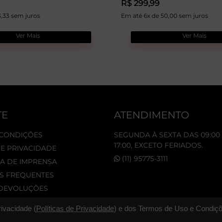
R$ 299,99
3,33 sem juros
Em até 6x de 50,00 sem juros
Ver Mais
Ver Mais
TE
ATENDIMENTO
 CONDIÇÕES
SEGUNDA À SEXTA DAS 09:00 
17:00, EXCETO FERIADOS.
DE PRIVACIDADE
(11) 95775-3111
A DE IMPRENSA
S FREQUENTES
 DEVOLUÇÕES
rivacidade (
Políticas de Privacidade
) e dos Termos de Uso e Condiçõ