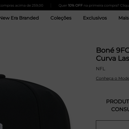
|
s acima de 259,00
Quer
10% OFF
na primeira compra? Clique Aqui!
New Era Branded
Coleções
Exclusivos
Mais
Boné 9FO
Curva Las
NFL
Conheça o Mode
PRODUTO
CONSU