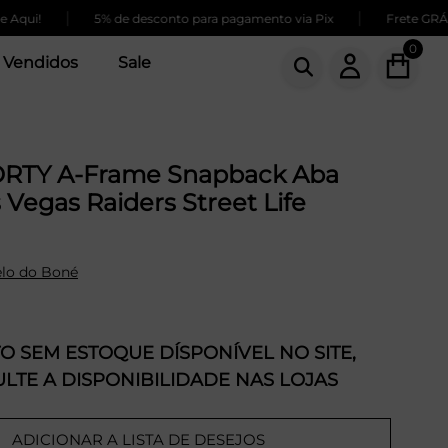
|
|
5% de desconto para pagamento via Pix
Frete GRÁTIS par
0
 Vendidos
Sale
RTY A-Frame Snapback Aba
 Vegas Raiders Street Life
lo do Boné
 SEM ESTOQUE DÍSPONÍVEL NO SITE,
LTE A DISPONIBILIDADE NAS LOJAS
ADICIONAR A LISTA DE DESEJOS