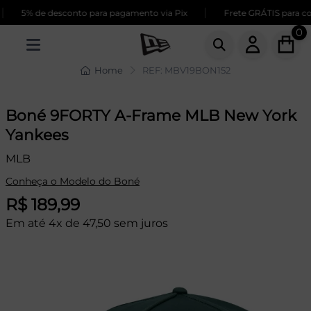
|
5% de desconto para pagamento via Pix
Frete GRÁTIS para co
0
Home
REF: MBV19BON152
Boné 9FORTY A-Frame MLB New York
Yankees
MLB
Conheça o Modelo do Boné
R$ 189,99
Em até 4x de 47,50 sem juros