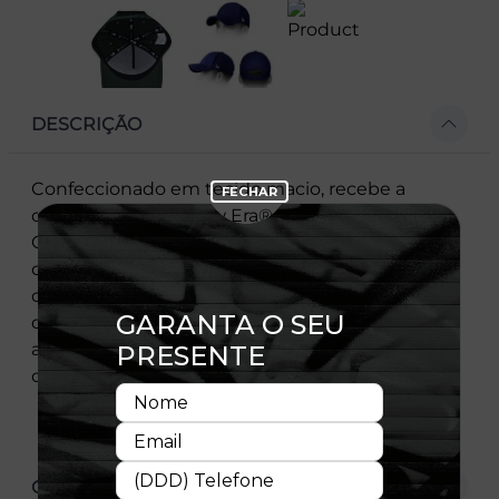
DESCRIÇÃO
Confeccionado em tecido macio, recebe a
clássica bandeira New Era® na lateral esquerda.
Com um design moderno, esse cap possui aba
curvada que protege o rosto dos raios solares,
costuras reforçadas e fechamento strapback. O
diferencial fica por conta da tecnologia
adjustable, que garante um encaixe perfeito
com muito conforto.
CARACTERÍSTICAS