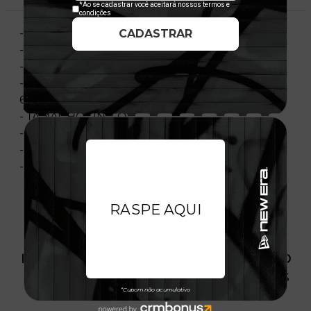
- REF.: MBV19BON152
- MATERIAL: 100% ALGODÃO
- ABA CURVA
- AJUSTÁVEL C/ DIÂMETRO ENTRE 55,8 CM e
60,6 cm
- TAMANHO ÚNICO
- A-FRAME: PAINEL FRONTAL ÚNICO
- IMPORTADO
- LICENÇA OFICIAL
PRODUTO SEM ESTOQUE DÍSPONÍVEL NO
SITE, CONSULTE A DISPONIBILIDADE NAS
LOJAS