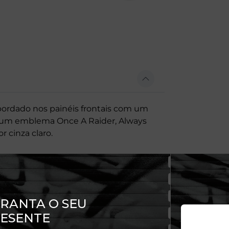
bordado nos painéis frontais com um
, um emblema Once A Raider, Always
r cinza claro.