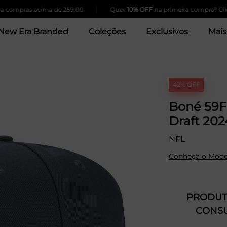
|
ras acima de 259,00
Quer
10% OFF
na primeira compra? Clique Aq
New Era Branded
Coleções
Exclusivos
Mais
42% OFF
Boné 59FI
Draft 202
NFL
Conheça o Mode
PRODUTO
CONSU