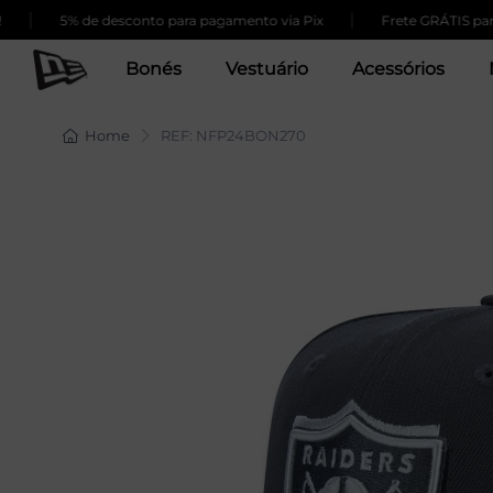
|
5% de desconto para pagamento via Pix
Frete GRÁTIS para comp
Bonés
Vestuário
Acessórios
Home
REF: NFP24BON270