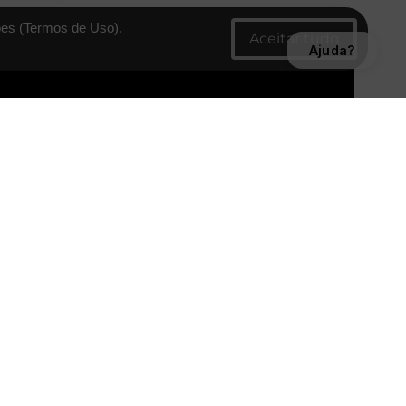
es (
Termos de Uso
).
Ajuda?