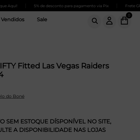
|
|
ui!
5% de desconto para pagamento via Pix
Frete GRÁTIS 
0
 Vendidos
Sale
FTY Fitted Las Vegas Raiders
4
lo do Boné
 SEM ESTOQUE DÍSPONÍVEL NO SITE,
LTE A DISPONIBILIDADE NAS LOJAS