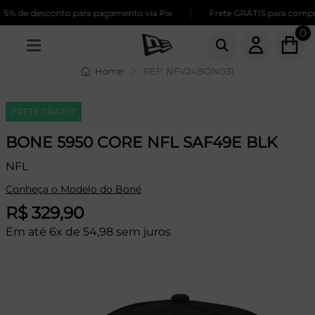
|
% de desconto para pagamento via Pix
Frete GRÁTIS para compras
0
Home
REF: NFV24BON031
FRETE GRÁTIS*
BONE 5950 CORE NFL SAF49E BLK
NFL
Conheça o Modelo do Boné
R$ 329,90
Em até 6x de 54,98 sem juros