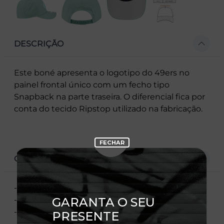
DESCRIÇÃO
Este boné apresenta o logotipo do 49ers no
painel frontal único com um fecho tipo
Snapback na parte traseira. O diferencial fica por
conta do tecido Ripstop utilizado na fabricação.
CARACTERÍSTICAS
- Logotipo do 49ers no painel frontal
- Flag New Era bordada à esquerda
- Copa estruturada
- Aba curva