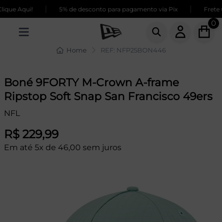
|
|
que Aqui!
5% de desconto para pagamento via Pix
Frete G
0
Home
REF: NFP25BON446
Boné 9FORTY M-Crown A-frame
Ripstop Soft Snap San Francisco 49ers
NFL
R$ 229,99
Em até 5x de 46,00 sem juros