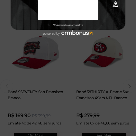
TALVEZ VOCÊ GOSTE
Boné 9SEVENTY San Fransisco
Boné 39THIRTY A-Frame San
Branco
Francisco 49ers NFL Branco
R$ 169,90
R$ 279,99
R$ 399,99
Em até 4x de 42,48 sem juros
Em até 6x de 46,66 sem juros
Ver Mais
Ver Mais