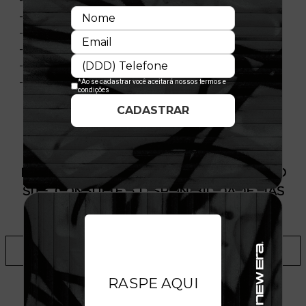
- Contra-aba na cor cinza
- Ajustável
- Fechamento tipo Snapback
- Painel frontal único
- Composição: 100% Poliéster
PRODUTO SEM ESTOQUE DÍSPONÍVEL NO
SITE, CONSULTE A DISPONIBILIDADE NAS
LOJAS
ADICIONAR A LISTA DE DESEJOS