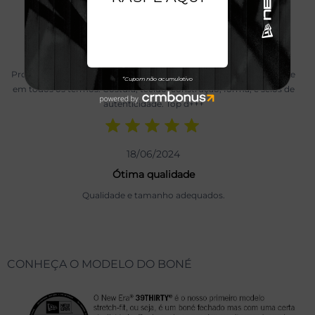
Ramon Castro
06/03/2024
Boné NBA chicago
Produto de altíssima qualidade. Além de bonito, é de alta qualidade
em todos os termos. Costura, tecido, construção, forma, e selos de
autenticidade. Top d+++
18/06/2024
Ótima qualidade
Qualidade e tamanho adequados.
CONHEÇA O MODELO DO BONÉ