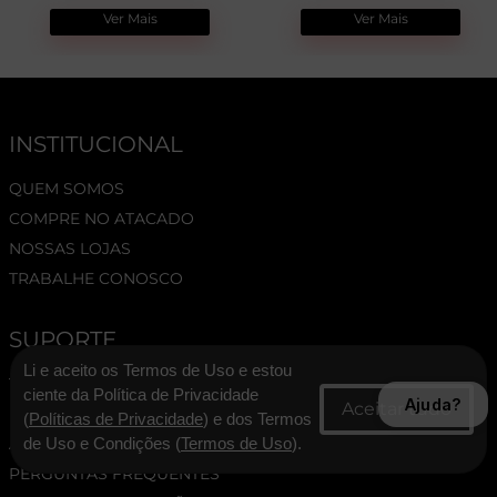
Ver Mais
Ver Mais
INSTITUCIONAL
QUEM SOMOS
COMPRE NO ATACADO
NOSSAS LOJAS
TRABALHE CONOSCO
SUPORTE
Li e aceito os Termos de Uso e estou
TERMOS E CONDIÇÕES
ciente da Política de Privacidade
Ajuda?
POLÍTICA DE PRIVACIDADE
(
Políticas de Privacidade
) e dos Termos
ASSESSORIA DE IMPRENSA
de Uso e Condições (
Termos de Uso
).
PERGUNTAS FREQUENTES