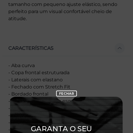
tamanho com pequeno ajuste elástico, sendo
perfeito para um visual confortável cheio de
atitude.
CARACTERÍSTICAS
- Aba curva
- Copa frontal estruturada
- Laterais com elastano
- Fechado com Stretch Fit
- Bordado frontal
- Flag bordada no lado esquerdo
- Material: Sarja
- Composição: 95 % Poliéster 5% Elastano
- Importado
- Licença Oficial