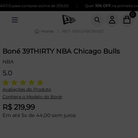
|
ÁTIS para compras acima de 259,00
Quer
10% OFF
na primeira comp
0
Home
REF: NBV24BON053
Boné 39THIRTY NBA Chicago Bulls
NBA
5.0
Avaliações do Produto
Conheça o Modelo do Boné
R$ 219,99
Em até 5x de 44,00 sem juros