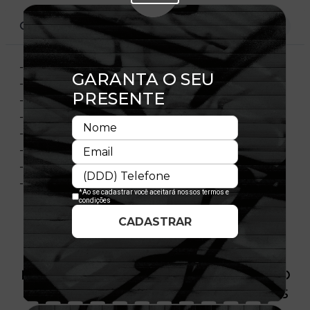
CARACTERÍSTICAS
- Modelo Fechado com Stretch Fit
- Aba curva
- Copa estruturada
- Laterais com elastano
- Flag bordada no lado esquerdo
- Importado
- Licença Oficial
- Composição: 100% Algodão
PRODUTO SEM ESTOQUE DÍSPONÍVEL NO
SITE, CONSULTE A DISPONIBILIDADE NAS