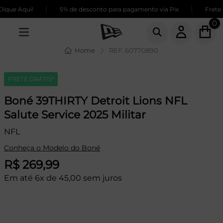
|
|
que Aqui!
5% de desconto para pagamento via Pix
Frete G
0
Home
REF: 60770890
FRETE GRÁTIS*
Boné 39THIRTY Detroit Lions NFL
Salute Service 2025 Militar
NFL
Conheça o Modelo do Boné
R$ 269,99
Em até 6x de 45,00 sem juros