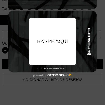
Tamanhos:
U
Provador Virtual
Tabela de Medidas
Quantidade:
ADICIONAR AO CARRINHO
ADICIONAR A LISTA DE DESEJOS