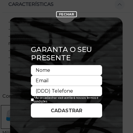
CARACTERÍSTICAS
- Modelo Ajustável
- Aba Curva
- Elastano nas laterais para melhor encaixe e
maior conforto
- Copa estruturada
- Fechamento tipo Snapback
- Licença oficial
- Composição: 100% Algodão
Cores:
Militar