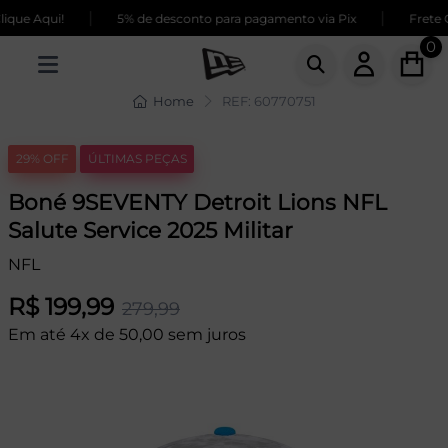
|
|
que Aqui!
5% de desconto para pagamento via Pix
Frete G
0
Home
REF: 60770751
29% OFF
ÚLTIMAS PEÇAS
Boné 9SEVENTY Detroit Lions NFL
Salute Service 2025 Militar
NFL
R$ 199,99
279,99
Em até 4x de 50,00 sem juros