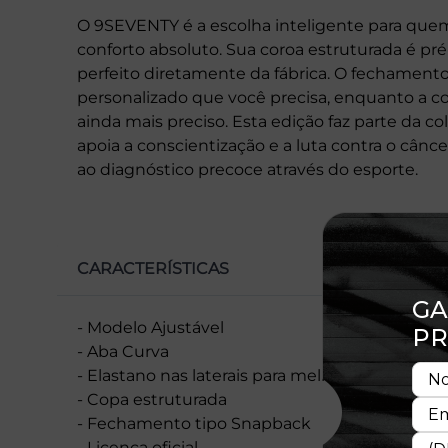
O 9SEVENTY é a escolha inteligente para quem
conforto absoluto. Sua coroa estruturada é p
perfeito diretamente da fábrica. O fechament
personalizado que você precisa, enquanto a c
ainda mais preciso. Esta edição faz parte da co
apoia a conscientização e a luta contra o cân
ao diagnóstico precoce através do esporte.
CARACTERÍSTICAS
- Modelo Ajustável
- Aba Curva
- Elastano nas laterais para melhor encaixe e m
- Copa estruturada
- Fechamento tipo Snapback
- Licença oficial