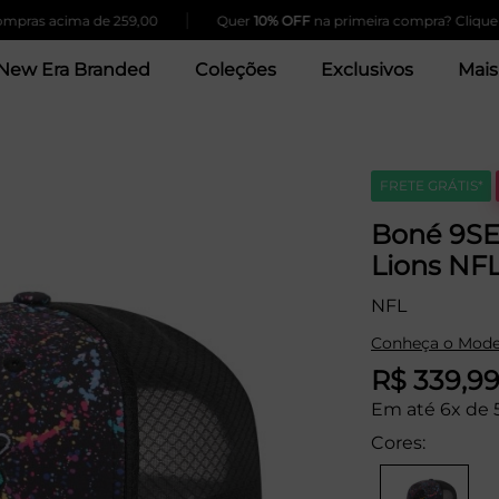
|
 acima de 259,00
Quer
10% OFF
na primeira compra? Clique Aqui!
New Era Branded
Coleções
Exclusivos
Mais
FRETE GRÁTIS*
Boné 9SE
Lions NFL
NFL
Conheça o Mode
R$ 339,9
Em até 6x de 
Cores: