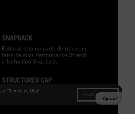
es (
Termos de Uso
).
Ajuda?