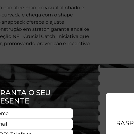
 não abre mão do visual alinhado e
ré-curvada e chega com o shape
o snapback oferece o ajuste
onstrução em stretch garante encaixe
leção NFL Crucial Catch, iniciativa que
cer, promovendo prevenção e incentivo
aior conforto