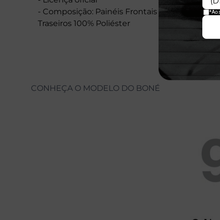
- Composição: Painéis Frontais E Aba: 97% Pol
Traseiros 100% Poliéster
CONHEÇA O MODELO DO BONÉ