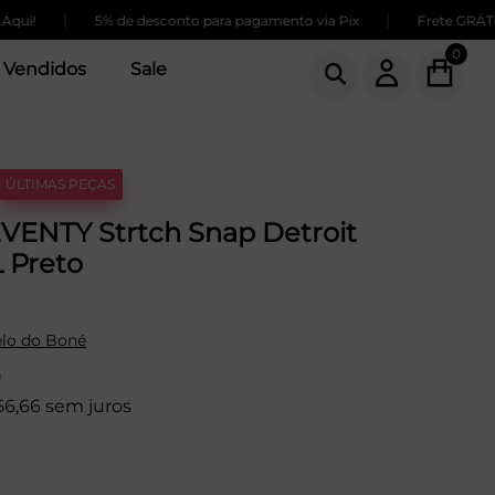
|
|
5% de desconto para pagamento via Pix
Frete GRÁTIS par
0
 Vendidos
Sale
ÚLTIMAS PEÇAS
VENTY Strtch Snap Detroit
 Preto
lo do Boné
9
56,66 sem juros