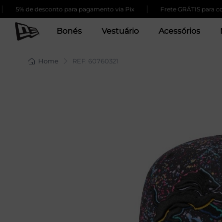
|
% de desconto para pagamento via Pix
Frete GRÁTIS para compras
Bonés
Vestuário
Acessórios
Home
REF: 60760321