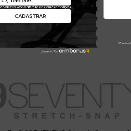
iéster -3% Elastano- Medianos E