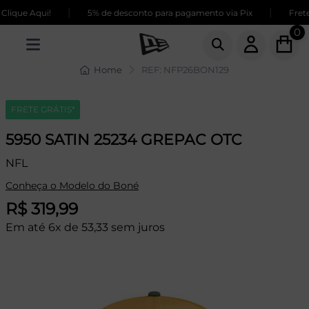
|
|
ique Aqui!
5% de desconto para pagamento via Pix
Frete 
0
Home
REF: NFP26BON129
FRETE GRÁTIS*
5950 SATIN 25234 GREPAC OTC
NFL
Conheça o Modelo do Boné
R$ 319,99
Em até 6x de 53,33 sem juros