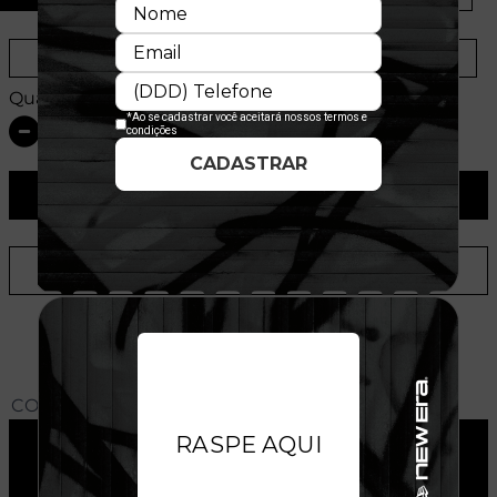
Provador Virtual
Tabela de Medidas
Quantidade:
ADICIONAR AO CARRINHO
ADICIONAR A LISTA DE DESEJOS
CONHEÇA O MODELO DO BONÉ