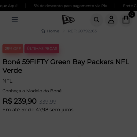
|
|
e Aqui!
5% de desconto para pagamento via Pix
Frete GRÁ
0
Home
REF: 60792263
29% OFF
ÚLTIMAS PEÇAS
Boné 59FIFTY Green Bay Packers NFL
Verde
NFL
Conheça o Modelo do Boné
R$ 239,90
339,99
Em até 5x de 47,98 sem juros