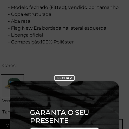
- Modelo fechado (Fitted), vendido por tamanho
- Copa estruturada
- Aba reta
- Flag New Era bordada na lateral esquerda
- Licença oficial
- Composição:100% Poliéster
Cores:
Verde
Tamanhos:
7 1/4
7 3/8
7 1/2
7 7/8