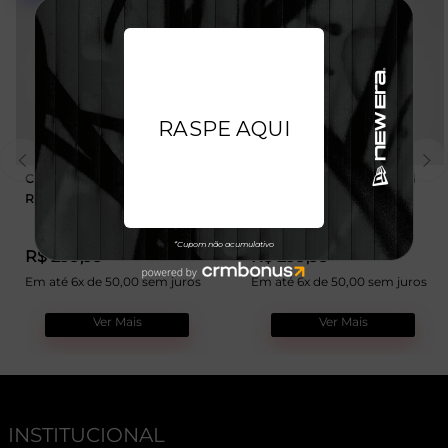
Camiseta New Era Branded
Camiseta New Era Branded
Regular
Regular
R$ 299,99
R$ 299,99
Em até 6x de 50,00 sem juros
Em até 6x de 50,00 sem juros
Ver Mais
Ver Mais
INSTITUCIONAL