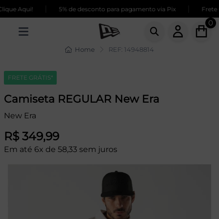
|
|
ique Aqui!
5% de desconto para pagamento via Pix
Frete G
0
Home
REF: 14948814
FRETE GRÁTIS*
Camiseta REGULAR New Era
New Era
R$ 349,99
Em até 6x de 58,33 sem juros