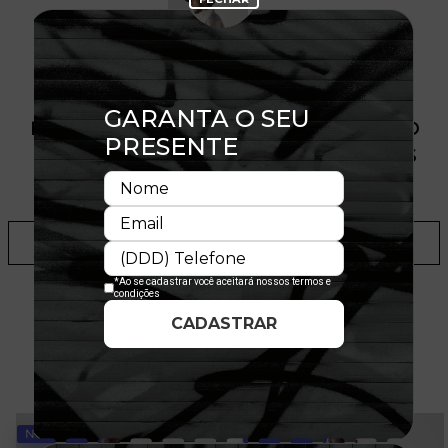
PRODUTO SEM ESTOQUE DÍSPONÍVEL NO
SITE, CONSULTE A DISPONIBILIDADE NAS
LOJAS
ADICIONAR A LISTA DE DESEJOS
TALVEZ VOCÊ GOSTE
NOVIDADE
NOVIDADE