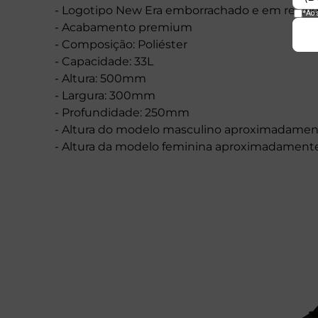
- Logotipo New Era emborrachado e em relev
- Acabamento premium
- Composição: Poliéster
- Capacidade: 33L
- Altura: 500mm
- Largura: 300mm
- Profundidade: 250mm
- Altura do modelo masculino aproximadame
- Altura da modelo feminina aproximadamen