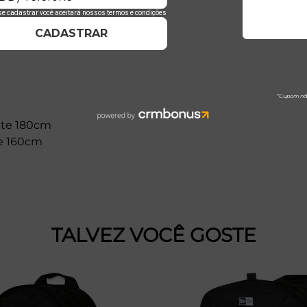
o
nte 180cm
te 160cm
TALVEZ VOCÊ GOSTE