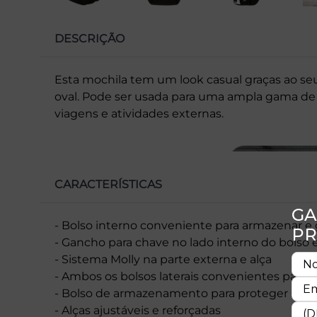
DESCRIÇÃO
Esta mochila tem um look casual graças ao seu 
oval. Pode ser usada para uma ampla gama de 
viagens e atividades externas.
CARACTERÍSTICAS
- Bolso interno conveniente para armazenar e
- Gancho para chave no lado interno do bolso 
- Sistema Molly na parte externa e alça
- Ambos os bolsos laterais convenientes para t
- Bolso de armazenamento para proteger seu
- Alças ajustáveis e reforçadas