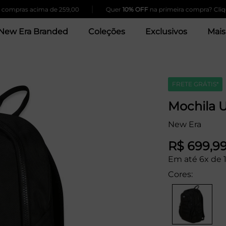
|
pras acima de 259,00
Quer
10% OFF
na primeira compra? Clique A
New Era Branded
Coleções
Exclusivos
Mais
FRETE GRÁTIS*
Mochila 
New Era
R$ 699,9
Em até 6x de 1
Cores: