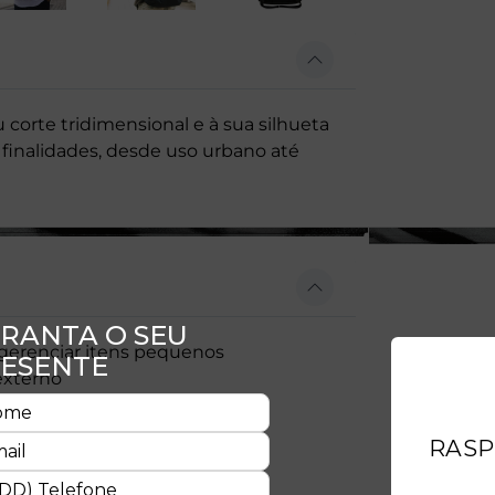
corte tridimensional e à sua silhueta
finalidades, desde uso urbano até
 gerenciar itens pequenos
externo
ransportar bebidas, etc.
 notebook