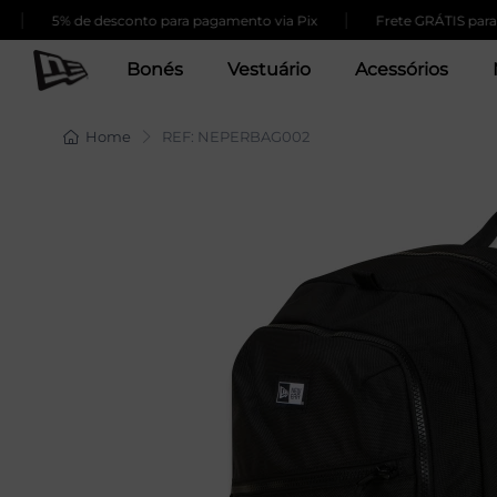
|
5% de desconto para pagamento via Pix
Frete GRÁTIS para com
Bonés
Vestuário
Acessórios
Home
REF: NEPERBAG002