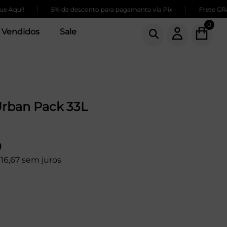
|
|
qui!
5% de desconto para pagamento via Pix
Frete GRÁTIS
0
 Vendidos
Sale
Urban Pack 33L
9
16,67 sem juros