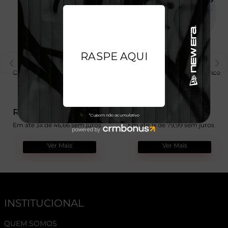
Chinelo Slide Flag New Era
Chinelo Dedo Branded Branco
R$ 139,99
R$ 79,99
R$ 189,99
R$ 109,99
Em até 3x de 46,66 sem juros
Em até 1x de 79,99 sem juros
Ver Mais
Ver Mais
INSTITUCIONAL
QUEM SOMOS