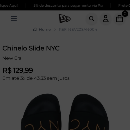
|
|
que Aqui!
5% de desconto para pagamento via Pix
Frete G
0
Home
REF: NEV20SAN004
Chinelo Slide NYC
New Era
R$ 129,99
Em até 3x de 43,33 sem juros