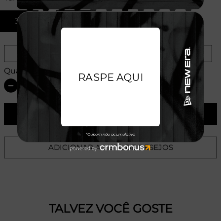
35
37
Provador Virtual
Tabela de Medidas
Quantidade:
ADICIONAR AO CARRINHO
ADICIONAR A LISTA DE DESEJOS
TALVEZ VOCÊ GOSTE