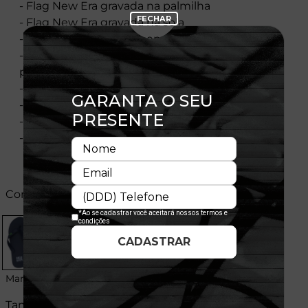
- Flag New Era gravada na palmilha
- Flag New Era gravada na sola
- Tira com flag New Era em relevo
- Tira injetada em termoplástico composto
parcialmente com material regenerado
- Tira anatômica e confortável
- 100% EVA
- Licença Oficial
- Nacional
Cores:
Marinho
Tamanhos: