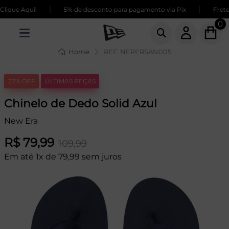
|
|
ique Aqui!
5% de desconto para pagamento via Pix
Frete 
0
Home
REF: NEPERSAN005
27% OFF
ÚLTIMAS PEÇAS
Chinelo de Dedo Solid Azul
New Era
R$ 79,99
109,99
Em até 1x de 79,99 sem juros