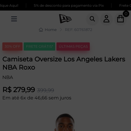
|
|
ue Aqui!
5% de desconto para pagamento via Pix
Frete GR
0
Home
REF: 60761872
30% OFF
FRETE GRÁTIS*
ÚLTIMAS PEÇAS
Camiseta Oversize Los Angeles Lakers
NBA Roxo
NBA
R$ 279,99
399,99
Em até 6x de 46,66 sem juros