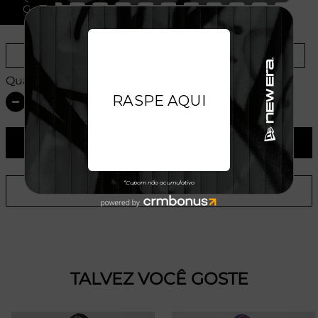
G
Provador Virtual
Tabela de Medidas
Quantidade:
ADICIONAR AO CARRINHO
ADICIONAR A LISTA DE DESEJOS
TALVEZ VOCÊ GOSTE