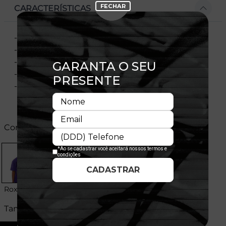
CARACTERÍSTICAS
- Modelo Oversize
- Manga Curta
- Gola redonda
- Flag bordada na manga
- Composição: 100% Algodão
Cores:
Roxo
Tamanhos: