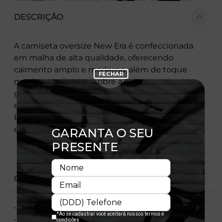
DESCRIÇÃO
A camiseta oversize New Era é confeccionada
em malha de alta qualidade, oferecendo
caimento amplo e moderno, além de toque
macio e confortável sobre a pele. O design
garante liberdade total de movimento,
enquanto o bordado da icônica bandeira New
Era na manga esquerda reforça a autenticidade
e o estilo inconfundível da marca.
CARACTERÍSTICAS
- Modelo Oversize
- Manga Curta