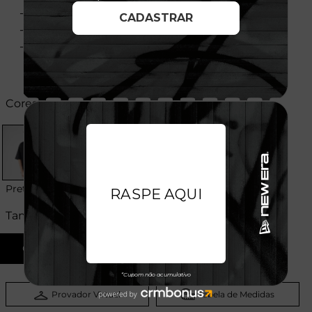
- Gola redonda
- Flag bordada na manga
- Composição: 68% Algodão - 32% Poliéster
Cores:
Preto
Tamanhos:
G
GG
Provador Virtual
Tabela de Medidas