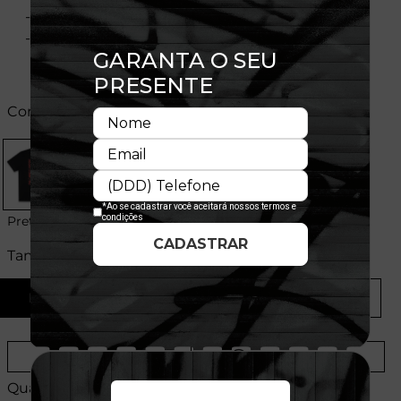
- Flag bordada na manga
- Composição: 100% Algodão
Cores:
Preto
Tamanhos:
P
M
G
GG
Provador Virtual
Tabela de Medidas
Quantidade: