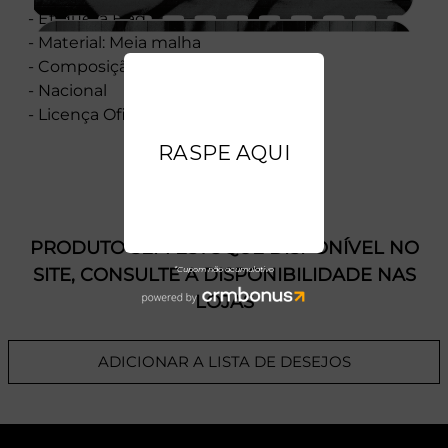
- Etiqueta Flag
- Material: Meia malha
- Composição: 100% Algodão
- Nacional
- Licença Oficial
PRODUTO SEM ESTOQUE DÍSPONÍVEL NO
SITE, CONSULTE A DISPONIBILIDADE NAS
LOJAS
ADICIONAR A LISTA DE DESEJOS