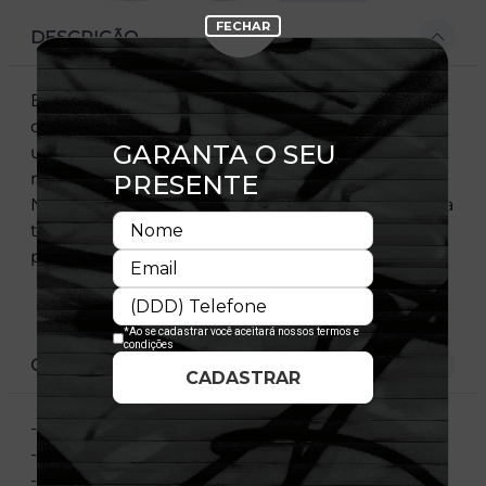
DESCRIÇÃO
Essa camiseta é confeccionada em malha de
qualidade e, com um caimento perfeito, oferece
um toque diferenciado e macio à pele, além de
não limitar os movimentos. A clássica bandeira
New Era® bordada na manga esquerda assegura
toda autenticidade que só a New Era®
proporciona.
CARACTERÍSTICAS
- Manga curta
- Gola careca
- Estampa frontal