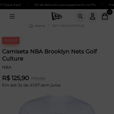
|
|
Clique Aqui!
5% de desconto para pagamento via Pix
Fret
0
Home
REF: NBV24TSH029
30% OFF
Camiseta NBA Brooklyn Nets Golf
Culture
NBA
R$ 125,90
179,90
Em até 3x de 41,97 sem juros